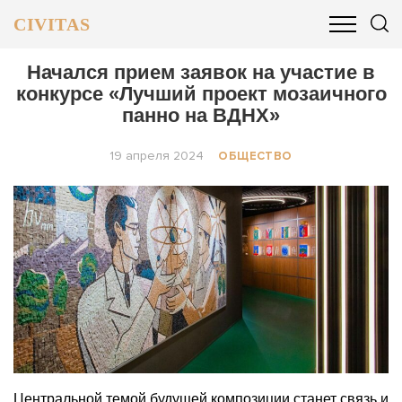
CIVITAS
ОБЩЕСТВО
ПОЛИТИКА
БИЗНЕС И ФИНАНСЫ
Начался прием заявок на участие в
конкурсе «Лучший проект мозаичного
панно на ВДНХ»
19 апреля 2024
ОБЩЕСТВО
Центральной темой будущей композиции станет связь и