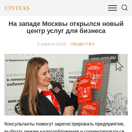
CIVITAS
ОБЩЕСТВО
ПОЛИТИКА
БИЗНЕС И ФИНАНСЫ
На западе Москвы открылся новый
центр услуг для бизнеса
3 апреля 2023
ОБЩЕСТВО
Консультанты помогут зарегистрировать предприятие,
выбрать режим налогообложения и сориентироваться