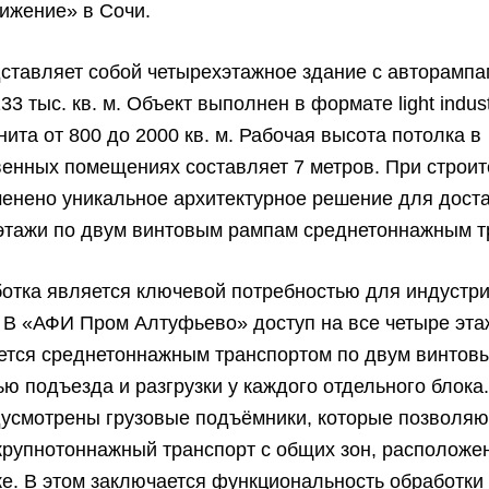
ижение» в Сочи.
ставляет собой четырехэтажное здание с авторамп
 тыс. кв. м. Объект выполнен в формате light industr
ита от 800 до 2000 кв. м. Рабочая высота потолка в
енных помещениях составляет 7 метров. При строит
енено уникальное архитектурное решение для доста
 этажи по двум винтовым рампам среднетоннажным т
ботка является ключевой потребностью для индустр
 В «АФИ Пром Алтуфьево» доступ на все четыре эта
ется среднетоннажным транспортом по двум винтов
ю подъезда и разгрузки у каждого отдельного блока.
дусмотрены грузовые подъёмники, которые позволяю
крупнотоннажный транспорт с общих зон, расположе
е. В этом заключается функциональность обработки 