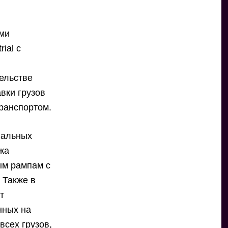
ами
ial с
ельстве
вки грузов
ранспортом.
иальных
жа
ым рампам с
 Также в
т
нных на
всех грузов,