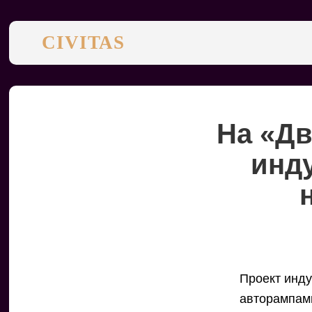
CIVITAS
На «Дв
инд
Проект инд
авторампами