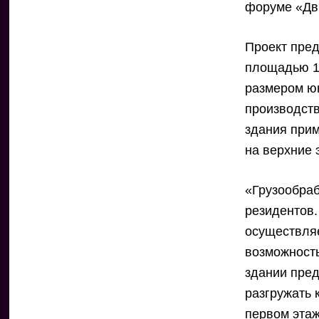
форуме «Дв
Проект пред
площадью 133
размером юн
производств
здания прим
на верхние
«Грузообра
резидентов.
осуществля
возможность
здании пре
разгружать 
первом этаж