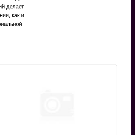
ий делает
ии, как и
риальной