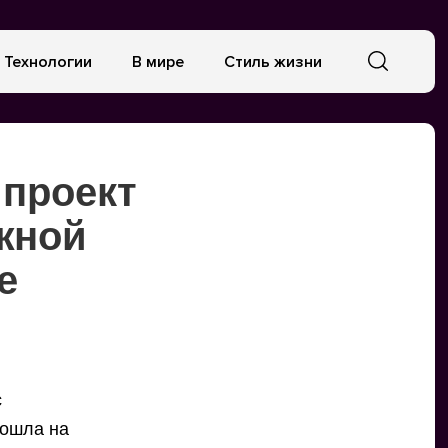
Технологии
В мире
Стиль жизни
 проект
жной
е
с
рошла на