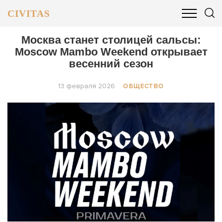
CIVITAS
ОБЩЕСТВО
ПОЛИТИКА
БИЗНЕС И ФИНАНСЫ
Москва станет столицей сальсы:
Moscow Mambo Weekend открывает
весенний сезон
13 февраля 2026
ОБЩЕСТВО