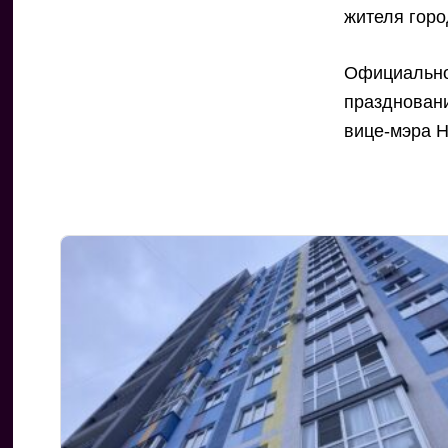
жителя горо
Официально 
праздновани
вице-мэра Н