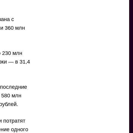
зана с
и 360 млн
 230 млн
рки — в 31,4
 последние
о 580 млн
рублей.
и потратят
ение одного