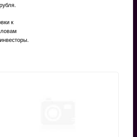
рубля.
вки к
словам
 инвесторы.