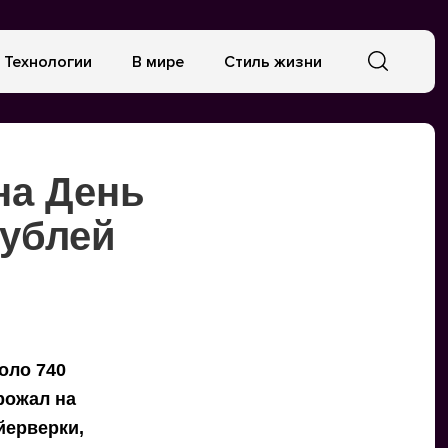
Технологии
В мире
Стиль жизни
на День
рублей
оло 740
рожал на
йерверки,