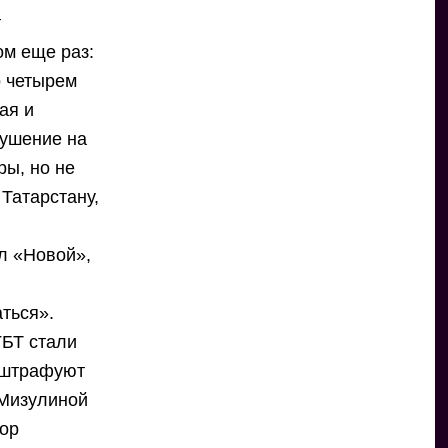
т
ом еще раз:
о четырем
ая и
рушение на
ры, но не
 Татарстану,
л «Новой»,
аться».
ГБТ стали
и штрафуют
 Мизулиной
тор