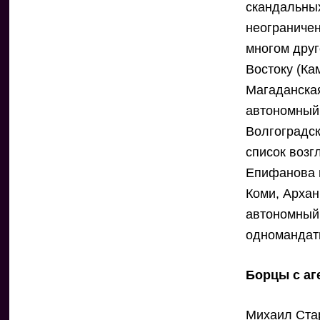
скандальных
неограничен
многом друг
Востоку (Ка
Магаданская
автономный 
Волгоградск
список воз
Епифанова 
Коми, Архан
автономный 
одномандатн
Борцы с аг
Михаил Ста