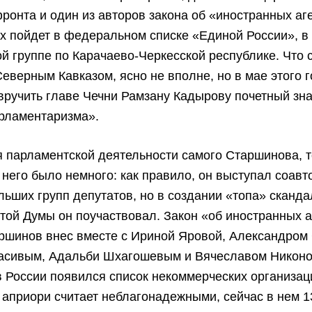
ронта и один из авторов закона об «иностранных аге
х пойдет в федеральном списке «Единой России», в
й группе по Карачаево-Черкесской республике. Что 
Северным Кавказом, ясно не вполне, но в мае этого 
ручить главе Чечни Рамзану Кадырову почетный зна
арламентаризма».
я парламентской деятельности самого Старшинова, 
 него было немного: как правило, он выступал соавт
льших групп депутатов, но в создании «топа» сканд
той Думы он поучаствовал. Закон «об иностранных 
ршинов внес вместе с Ириной Яровой, Александром
асивым, Адальби Шхагошевым и Вячеславом Никоно
в России появился список некоммерческих организац
 априори считает неблагонадежными, сейчас в нем 