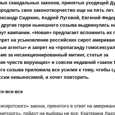
ых скандальных законов, принятых уходящей Д
родлить свое законотворчество еще на пять лет.
ександр Сидякин, Андрей Луговой, Евгений Федо
 другие герои нынешнего созыва выдвинулись н
нут кампании. «Новая» предлагает вспомнить их
апрет на усыновление российских сирот американ
ые агенты» и запрет на «пропаганду гомосексуал
ьме за несанкционированный митинг, статья за
ие чувств верующих» и совсем недавний «закон
го созыва приложила все усилия к тому, чтобы с
ссии невыносимой, и хочет повторить.
се-все-все
исиротского» закона, принятого в ответ на американ
нитского», пойдут на выборы не все. Екатерина Лах