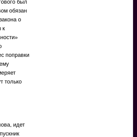
гового был
вом обязан
закона о
 к
ьности»
ю
ес поправки
шему
меряет
т только
ова, идет
пускник