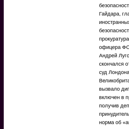
безопасност
Гайдара, гл
иностранных
безопасност
прокуратура
офицера ФС
Андрей Луго
скончался о
суд Лондона
Великобрита
вызвало дип
включен в п
получив деп
принудитель
норма об «а