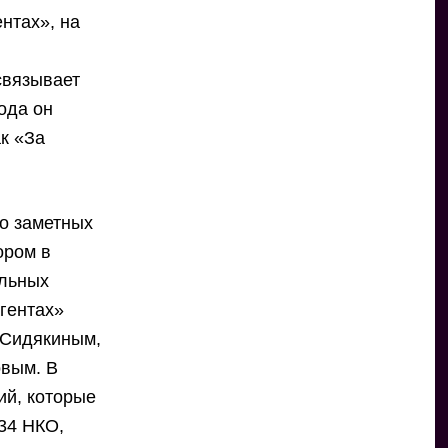
нтах», на
связывает
года он
к «За
то заметных
ором в
альных
агентах»
 Сидякиным,
вым. В
ий, которые
134 НКО,