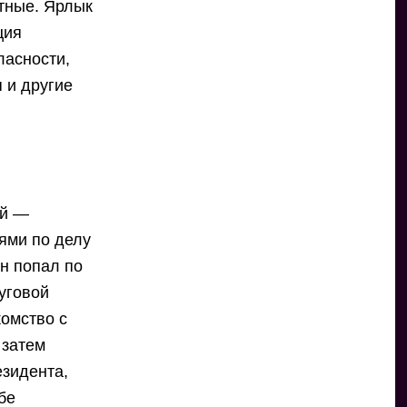
итные. Ярлык
ция
ласности,
 и другие
ой —
ями по делу
он попал по
Луговой
комство с
 затем
езидента,
бе