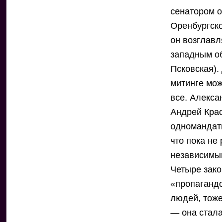
сенатором о
Оренбургско
он возглавл
западным об
Псковская).
митинге мож
все. Алекса
Андрей Крас
одномандат
что пока не
независимым
Четыре зако
«пропагандо
людей, тож
— она стала