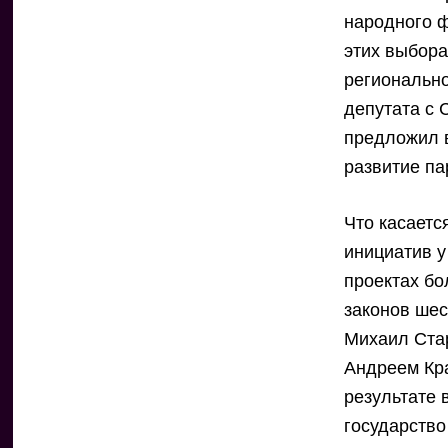
народного ф
этих выбора
регионально
депутата с 
предложил в
развитие п
Что касаетс
инициатив у
проектах бо
законов шес
Михаил Ста
Андреем Кр
результате 
государство