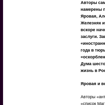
Авторы сам
намерены п
Яровая, Ал
Железняк и
вскоре нач
заслуги. З
«иностранн
года в тюр
«оскорблен
Дума шесто
жизнь в Ро
Яровая и в
Авторы «ант
«список Маг