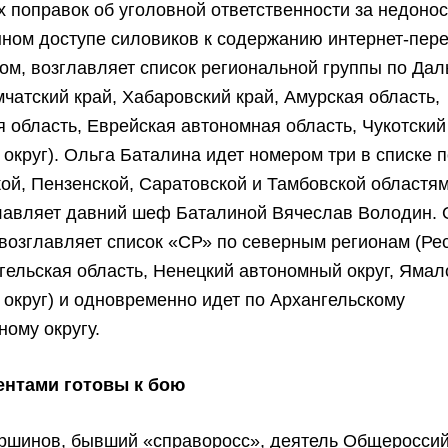
 поправок об уголовной ответственности за недонос
ном доступе силовиков к содержанию интернет-пере
ом, возглавляет список региональной группы по Да
мчатский край, Хабаровский край, Амурская область,
 область, Еврейская автономная область, Чукотский
округ). Ольга Баталина идет номером три в списке 
ой, Пензенской, Саратовской и Тамбовской областя
главляет давний шеф Баталиной Вячеслав Володин. 
возглавляет список «СР» по северным регионам (Ре
гельская область, Ненецкий автономный округ, Яма
округ) и одновременно идет по Архангельскому
ому округу.
ентами готовы к бою
ршинов, бывший «справоросс», деятель Общероссий