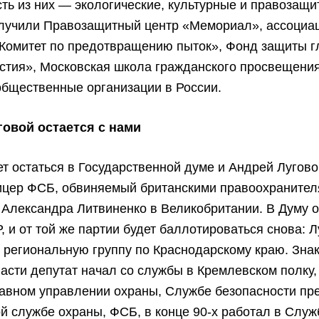
ть из них — экологические, культурные и правозащ
олучили Правозащитный центр «Мемориал», ассоциа
Комитет по предотвращению пыток», Фонд защиты г
стия», Московская школа гражданского просвещения
общественные организации в России.
говой остается с нами
т остаться в Государственной думе и Андрей Лугов
цер ФСБ, обвиняемый британскими правоохранител
 Александра Литвиненко в Велико­британии. В Думу 
, и от той же партии будет баллотироваться снова: 
 региональную группу по Краснодарскому краю. Зна
асти депутат начал со службы в Кремлевском полку,
авном управлении охраны, Службе безопасности пр
 службе охраны, ФСБ, в конце 90-х работал в Служ