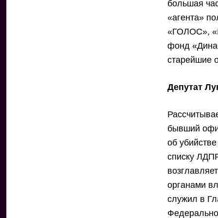
большая час
«агента» п
«ГОЛОС», «
фонд «Дина
старейшие 
Депутат Лу
Рассчитывае
бывший офи
об убийстве
списку ЛДПР
возглавляет
органами вл
служил в Гл
Федеральной