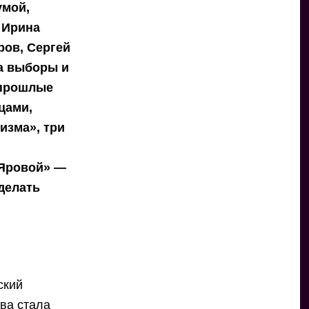
умой,
 Ирина
ров, Сергей
а выборы и
 прошлые
цами,
изма», три
 Яровой» —
делать
ский
ова стала