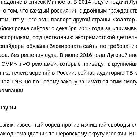
опадание в список Минюста. В 2014 году с подачи Лу
н о том, что каждый россиянин с двойным гражданст
том, что у него есть паспорт другой страны. Соавтор 
блокировке сайтов: с декабря 2013 года за «призывы
еспорядкам, осуществлению экстремистской деятел
ровайдеры обязаны блокировать сайты по требовани
ра, без решения суда. В июне 2016 года Луговой вн
 СМИ» и «О рекламе», которые приведут к крупней
нка телеизмерений в России: сейчас аудиторию ТВ 
ая TNS, но по новому закону заниматься этим смогу
компании.
ензуры
зняк, известный борец против излишней свободы сл
ак одномандатник по Перовскому округу Москвы. Вы