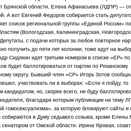
т Брянской области, Елена Афанасьева (ЛДПР) — о
й. А вот Евгений Федоров собирается стать депутат
яет список региональной группы «Единой России» п
ластям (Вологодская, Калининградская, Новгородск
 Депутаты, с подачи которых за любое повторное на
но получить до пяти лет колонии, тоже идут на выбо
ндр Сидякин идет третьим номером в списке «ЕР» по
ов будет баллотироваться от партии по Рязанскому
ному округу. Бывший член «СР» Игорь Зотов сообщи
 решил, участвовать ли в выборах: «Если я пойду, то
 кандидатом, но, скорее всего, не буду баллотиров
нодателя, благодаря которым публикации на тему Л
й гомосексуализма», за которую блокируют сайты 
е собираются в Думу седьмого созыва, кроме Елены
 сенатором от Омской области. Ирина Яровая, соав