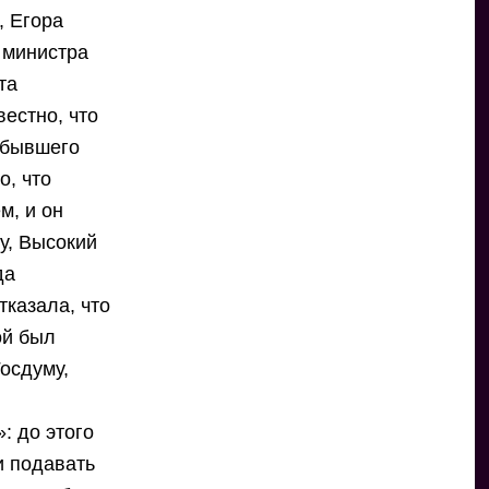
, Егора
 министра
та
вестно, что
 бывшего
, что
м, и он
у, Высокий
да
тказала, что
ой был
осдуму,
: до этого
и подавать