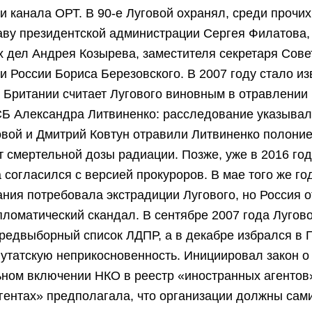
и канала ОРТ. В 90-е Луговой охранял, среди прочих
аву президентской администрации Сергея Филатова,
 дел Андрея Козырева, заместителя секретаря Сове
и России Бориса Березовского. В 2007 году стало из
 Британии считает Лугового виновным в отравлении
Б Александра Литвиненко: расследование указывало
вой и Дмитрий Ковтун отравили Литвиненко полоние
т смертельной дозы радиации. Позже, уже в 2016 год
 согласился с версией прокуроров. В мае того же го
ния потребовала экстрадиции Лугового, но Россия о
ломатический скандал. В сентябре 2007 года Лугов
редвыборный список ЛДПР, а в декабре избрался в Г
утатскую неприкосновенность. Инициировал закон о
ном включении НКО в реестр «иностранных агентов»
гентах» предполагала, что организации должны сам