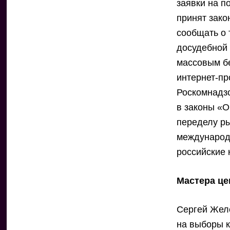
заявки на п
принят зако
сообщать о 
досудебной 
массовым б
интернет-п
Роскомнадзо
в законы «О
переделу ры
международн
российские 
Мастера ц
Сергей Желе
на выборы к