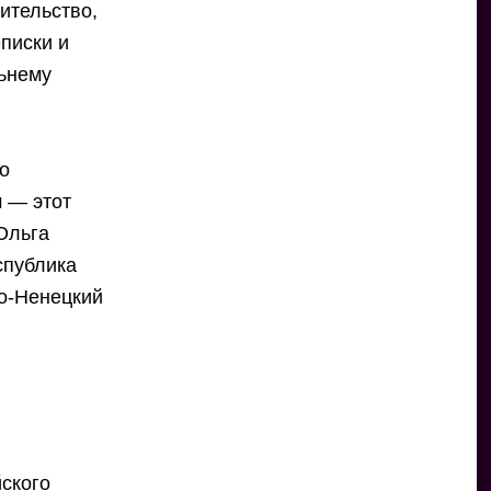
ительство,
писки и
льнему
по
м — этот
Ольга
спублика
ло-Ненецкий
ского