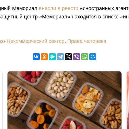
дный Мемориал
внесли в реестр
«иностранных агент
защитный центр «Мемориал» находится в списке «ин
ко
·
Некоммерческий сектор
,
Права человека