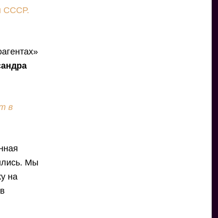
и СССР.
оагентах»
сандра
т в
онная
ились. Мы
у на
 в