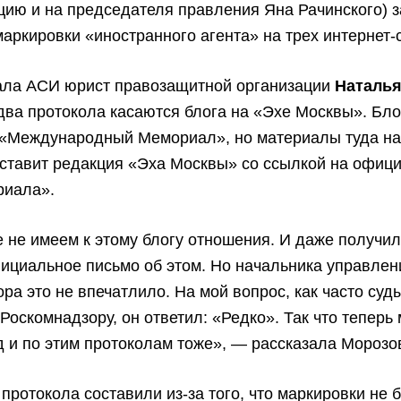
цию и на председателя правления Яна Рачинского) з
маркировки «иностранного агента» на трех интернет-
зала АСИ юрист правозащитной организации
Наталь
 два протокола касаются блога на «Эхе Москвы». Бло
 «Международный Мемориал», но материалы туда на
 ставит редакция «Эха Москвы» со ссылкой на офиц
риала».
не имеем к этому блогу отношения. И даже получил
ициальное письмо об этом. Но начальника управлен
ра это не впечатлило. На мой вопрос, как часто суд
Роскомнадзору, он ответил: «Редко». Так что теперь
д и по этим протоколам тоже», — рассказала Морозо
протокола составили из-за того, что маркировки не 