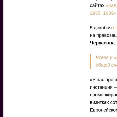
сайтах
«Кад
1935−1939
5 декабря
с
на правоза
Черкасова
.
Всего у 
общей сл
«У нас прош
инстанция —
промаркиров
визитках со
Европейском