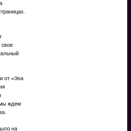
а
страницах.
я
г
 свое
иальный
и от «Эха
ия
ы
 мы ждем
ва.
было на