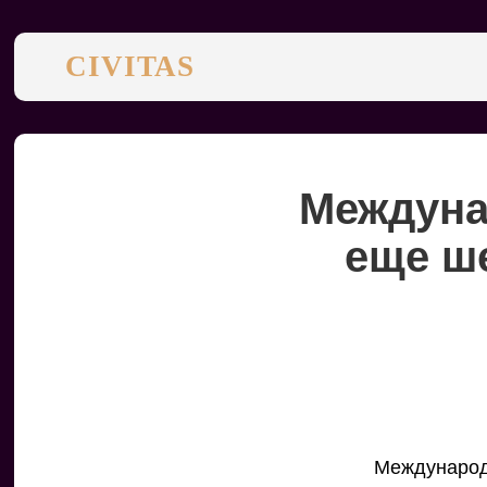
CIVITAS
Междуна
еще ше
Международ