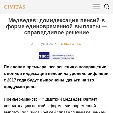
CIVITAS
ОБЩЕСТВО
ПОЛИТИКА
БИЗНЕС И ФИНАНСЫ
Медведев: доиндексация пенсий в
форме единовременной выплаты —
справедливое решение
31 августа 2016
ОБЩЕСТВО
По словам премьера, все решения о возвращении
к полной индексации пенсий на уровень инфляции
с 2017 года будут выполнены, деньги на это
предусмотрены
Премьер-министр РФ Дмитрий Медведев считает
доиндексацию пенсий в форме единовременной
выплаты по 5 тысяч рублей справедливым решением.