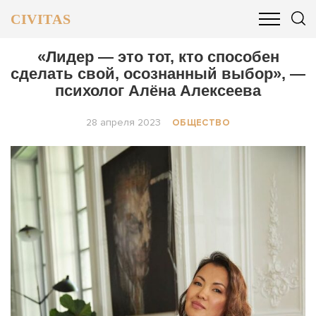
CIVITAS
ОБЩЕСТВО
ПОЛИТИКА
БИЗНЕС И ФИНАНСЫ
«Лидер — это тот, кто способен
сделать свой, осознанный выбор», —
психолог Алёна Алексеева
28 апреля 2023
ОБЩЕСТВО