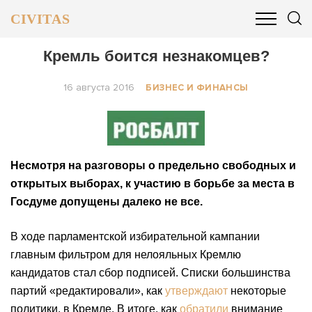
CIVITAS
ОБЩЕСТВО
ПОЛИТИКА
БИЗНЕС И ФИНАНСЫ
Кремль боится незнакомцев?
16 августа 2016
БИЗНЕС И ФИНАНСЫ
Несмотря на разговоры о предельно свободных и
открытых выборах, к участию в борьбе за места в
Госдуме допущены далеко не все.
В ходе парламентской избирательной кампании
главным фильтром для нелояльных Кремлю
кандидатов стал сбор подписей. Списки большинства
партий «редактировали», как
утверждают
некоторые
политики, в Кремле. В итоге, как
обратили
внимание