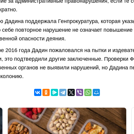
ние за административные правонарушения, если те 
кратно.
ю Дадина поддержала Генпрокуратура, которая указы
о себе повторное нарушение не означает повышение
венной опасности деяния.
ре 2016 года Дадин пожаловался на пытки и издеват
и, это подтвердили другие заключенные. Проверки 
венных органов не выявили нарушений, но Дадина п
 колонию.