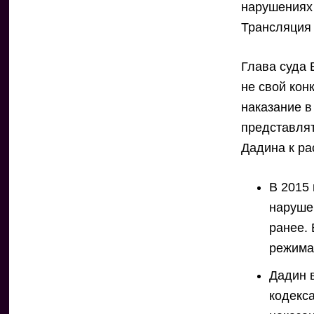
нарушениях 
Трансляция 
Глава суда 
не свой кон
наказание в
представлят
Дадина к ра
В 2015
наруше
ранее.
режима
Дадин 
кодекса