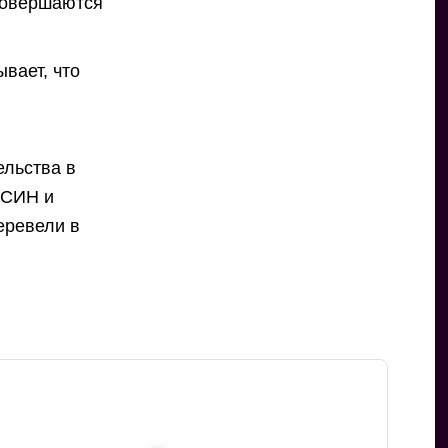
совершаются
вает, что
ельства в
ФСИН и
еревели в