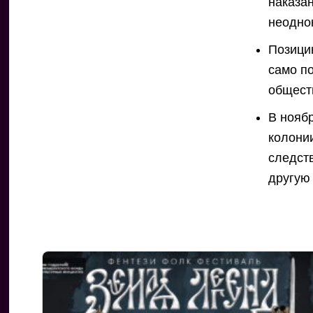
наказа
неодно
Позици
само п
общест
В нояб
колони
следст
другую