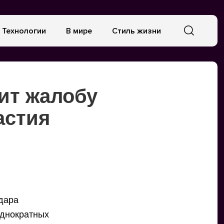
Технологии
В мире
Стиль жизни
ит жалобу
астия
ьдара
однократных