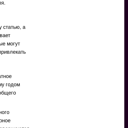
ля.
 статью, а
вает
ые могут
 привлекать
атное
му годом
 общего
ного
орное