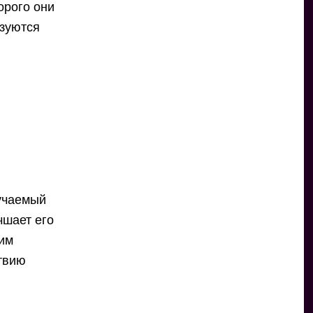
орого они
ьзуются
учаемый
чшает его
ким
твию