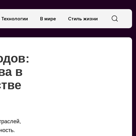
Технологии
В мире
Стиль жизни
одов:
ва в
тве
траслей,
ность.