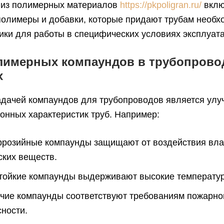
 из полимерных материалов
https://pkpoligran.ru/
вклю
полимеры и добавки, которые придают трубам необ
ики для работы в специфических условиях эксплуат
лимерных компаундов в трубопров
х
адачей компаундов для трубопроводов является ул
онных характеристик труб. Например:
ррозийные компаунды защищают от воздействия вла
ских веществ.
тойкие компаунды выдерживают высокие температу
чие компаунды соответствуют требованиям пожарно
сности.