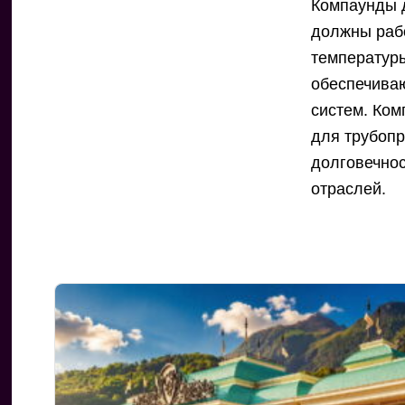
Компаунды 
должны рабо
температур
обеспечива
систем. Ко
для трубопр
долговечно
отраслей.