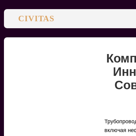
CIVITAS
Комп
Инн
Со
Трубопрово
включая не