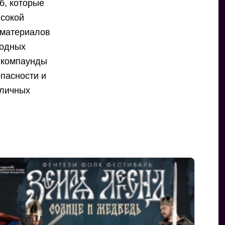
б, которые
ысокой
 материалов
водных
 компаунды
пасности и
зличных