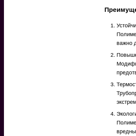
Преимуще
Устойч
Полиме
важно 
Повыше
Модифи
предот
Термост
Трубоп
экстре
Эколог
Полиме
вредны