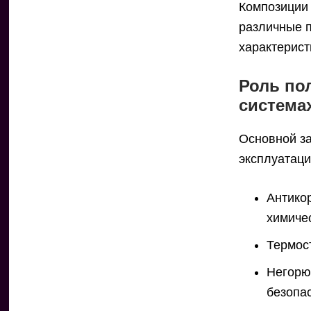
Композиции
различные 
характерист
Роль по
система
Основной з
эксплуатаци
Антико
химиче
Термос
Негорю
безопа