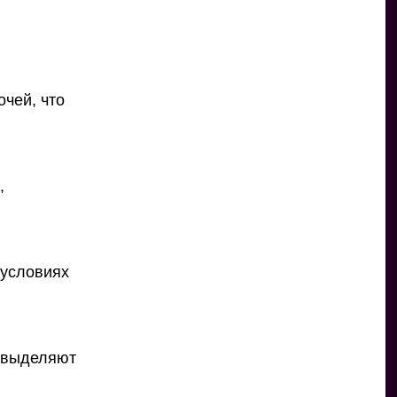
чей, что
,
 условиях
 выделяют