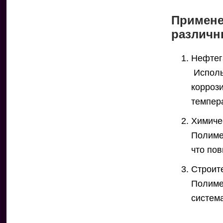
Примене
различн
Нефтег
Исполь
коррози
темпер
Химиче
Полиме
что по
Строит
Полиме
систем