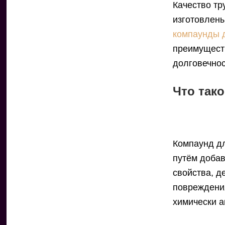
Качество тр
изготовлены
компаунды 
преимуществ
долговечнос
Что так
Компаунд д
путём добав
свойства, д
повреждени
химически а