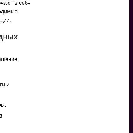
чают в себя
ходимые
ации.
одных
учшение
ги и
ры.
й