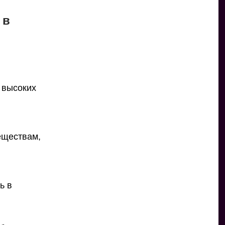
 в
и высоких
еществам,
ь в