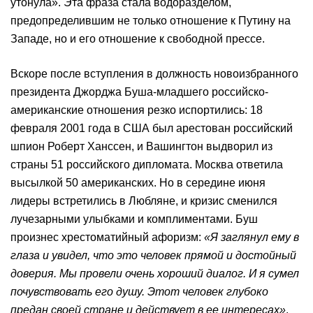
утонула». Эта фраза стала водоразделом,
предопределившим не только отношение к Путину на
Западе, но и его отношение к свободной прессе.
Вскоре после вступления в должность новоизбранного
президента Джорджа Буша-младшего российско-
американские отношения резко испортились: 18
февраля 2001 года в США был арестован российский
шпион Роберт Ханссен, и Вашингтон выдворил из
страны 51 российского дипломата. Москва ответила
высылкой 50 американских. Но в середине июня
лидеры встретились в Любляне, и кризис сменился
лучезарными улыбками и комплиментами. Буш
произнес хрестоматийный афоризм:
«Я заглянул ему в
глаза и увидел, что это человек прямой и достойный
доверия. Мы провели очень хороший диалог. И я сумел
почувствовать его душу. Этот человек глубоко
предан своей стране и действует в ее интересах»
.