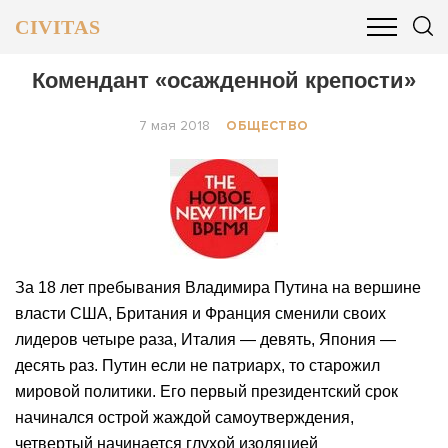
CIVITAS
ОБЩЕСТВО
ПОЛИТИКА
БИЗНЕС И ФИНАНСЫ
Комендант «осажденной крепости»
7 мая 2018
ОБЩЕСТВО
За 18 лет пребывания Владимира Путина на вершине
власти США, Британия и Франция сменили своих
лидеров четыре раза, Италия — девять, Япония —
десять раз. Путин если не патриарх, то старожил
мировой политики. Его первый президентский срок
начинался острой жаждой самоутверждения,
четвертый начинается глухой изоляцией