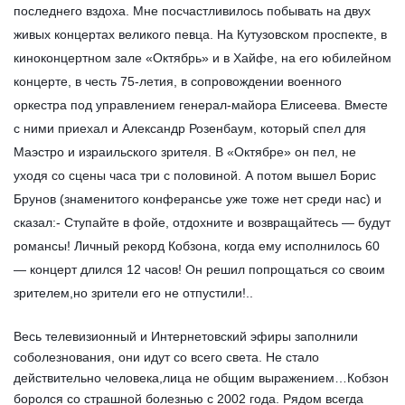
последнего вздоха. Мне посчастливилось побывать на двух
живых концертах великого певца. На Кутузовском проспекте, в
киноконцертном зале «Октябрь» и в Хайфе, на его юбилейном
концерте, в честь 75-летия, в сопровождении военного
оркестра под управлением генерал-майора Елисеева. Вместе
с ними приехал и Александр Розенбаум, который спел для
Маэстро и израильского зрителя. В «Октябре» он пел, не
уходя со сцены часа три с половиной. А потом вышел Борис
Брунов (знаменитого конферансье уже тоже нет среди нас) и
сказал:- Ступайте в фойе, отдохните и возвращайтесь — будут
романсы! Личный рекорд Кобзона, когда ему исполнилось 60
— концерт длился 12 часов! Он решил попрощаться со своим
зрителем,но зрители его не отпустили!..
Весь телевизионный и Интернетовский эфиры заполнили
соболезнования, они идут со всего света. Не стало
действительно человека,лица не общим выражением…Кобзон
боролся со страшной болезнью с 2002 года. Рядом всегда