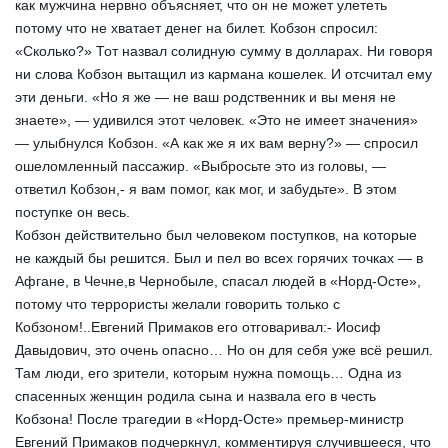
как мужчина нервно объясняет, что он не может улететь
потому что не хватает денег на билет. Кобзон спросил:
«Сколько?» Тот назвал солидную сумму в долларах. Ни говоря
ни слова Кобзон вытащил из кармана кошелек. И отсчитал ему
эти деньги. «Но я же — не ваш родственник и вы меня не
знаете», — удивился этот человек. «Это не имеет значения»
— улыбнулся Кобзон. «А как же я их вам верну?» — спросил
ошеломленный пассажир. «Выбросьте это из головы, —
ответил Кобзон,- я вам помог, как мог, и забудьте». В этом
поступке он весь.
Кобзон действительно был человеком поступков, на которые
не каждый бы решится. Был и пел во всех горячих точках — в
Афгане, в Чечне,в Чернобыле, спасал людей в «Норд-Осте»,
потому что террористы желали говорить только с
Кобзоном!..Евгений Примаков его отговаривал:- Иосиф
Давыдович, это очень опасно… Но он для себя уже всё решил.
Там люди, его зрители, которым нужна помощь… Одна из
спасенных женщин родила сына и назвала его в честь
Кобзона! После трагедии в «Норд-Осте» премьер-министр
Евгений Примаков подчеркнул, комментируя случившееся, что