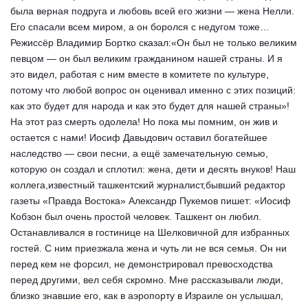
была верная подруга и любовь всей его жизни — жена Нелли.
Его спасали всем миром, а он боролся с недугом тоже…
Режиссёр Владимир Бортко сказал:«Он был не только великим
певцом — он был великим гражданином нашей страны. И я
это видел, работая с ним вместе в комитете по культуре,
потому что любой вопрос он оценивал именно с этих позиций:
как это будет для народа и как это будет для нашей страны»!
На этот раз смерть одолела! Но пока мы помним, он жив и
остается с нами! Иосиф Давыдович оставил богатейшее
наследство — свои песни, а ещё замечательную семью,
которую он создал и сплотил: жена, дети и десять внуков! Наш
коллега,известный ташкентский журналист,бывший редактор
газеты «Правда Востока» Александр Пукемов пишет: «
Иосиф
Кобзон был очень простой человек. Ташкент он любил.
Останавливался в гостинице на Шелковичной для избранных
гостей. С ним приезжала жена и чуть ли не вся семья. Он ни
перед кем не форсил, не демонстрировал превосходства
перед другими, вел себя скромно. Мне рассказывали люди,
близко знавшие его, как в аэропорту в Израиле он услышал,