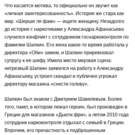
Что касается мотива, то официально он звучит как
«личная заинтересованность». История же стара как
мир. «Шерше ля фам» — ищите женщину. Незадолго
до истории с наркотиками у Александра Афанасьева
случился конфликт с сотрудником госнаркоконтроля по
фамилии Шапкин. Его жена какое-то время работала у
директора «Оби» замом, и Шапкин приревновал
супругу к ее шефу. Имела место мерзкая сцена:
нетрезвый Шапкин заявился на работу к Александру
Афанасьеву, устроил скандал и публично угрожал
директору магазина «снести голову».
Шапкин был знаком с Дмитрием Шавелевым. Более
того, пакет, в котором лежал героин, был произведен в
Греции для магазинов «Дьюти фри», а летом 2010 года
сотрудник наркоконтроля отдыхал с семьей в Греции.
Впрочем, его причастность к подброшенным