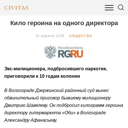
CIVITAS
ОБЩЕСТВО
ПОЛИТИКА
БИЗНЕС И ФИНАНСЫ
Кило героина на одного директора
10 апреля 2018
ОБЩЕСТВО
Экс-милиционера, подбросившего наркотик,
приговорили к 10 годам колонии
В Волгограде Дзержинский районный суд вынес
обвинительный приговор бывшему милиционеру
Дмитрию Шавелеву. Он подбросил килограмм героина
директору гипермаркета «Оби» в Волгограде
Александру Афанасьеву.