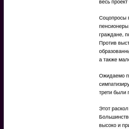
весь проект
Соцопросы 
пенсионеры,
граждане, 
Против выс
образованны
а также ма
Ожидаемо пр
симпатизир
трети были 
Этот раскол
Большинств
высоко и пр