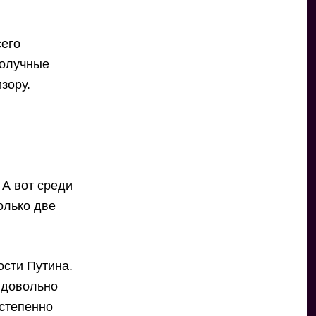
сего
получные
зору.
 А вот среди
олько две
ости Путина.
 довольно
остепенно