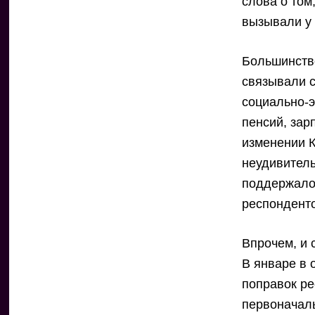
слова о том
вызывали у 
Большинство
связывали 
социально-
пенсий, зар
изменении К
неудивитель
поддержало
респонденто
Впрочем, и 
В январе в 
поправок ре
первоначаль