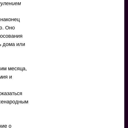
нулением
 наконец
ю. Оно
лосования
ь дома или
ним месяца,
мия и
оказаться
всенародным
ние о