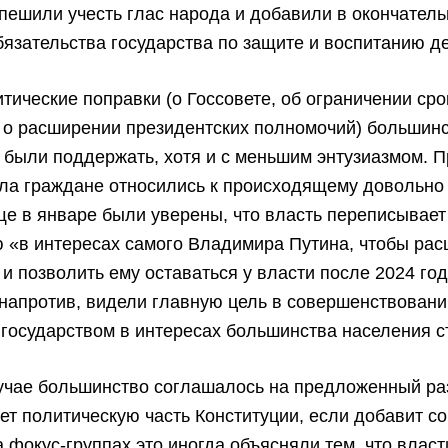
пешили учесть глас народа и добавили в окончател
язательства государства по защите и воспитанию де
тические поправки (о Госсовете, об ограничении ср
 о расширении президентских полномочий) большин
 были поддержать, хотя и с меньшим энтузиазмом. П
ла граждане относились к происходящему довольно
е в январе были уверены, что власть переписывает
 «в интересах самого Владимира Путина, чтобы рас
и позволить ему оставаться у власти после 2024 год
 напротив, видели главную цель в совершенствован
государством в интересах большинства населения с
учае большинство соглашалось на предложенный раз
ет политическую часть Конституции, если добавит с
а фокус-группах это иногда объясняли тем, что власт