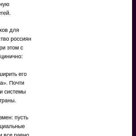
ьную
тей.
оков для
ство россиян
ри этом с
 цинично:
ширить его
а». Почти
ии системы
траны.
мен: пусть
оциальные
и все равно