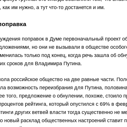
 как им нужно, а тут что-то достанется и им.
поправка
уждения поправок в Думе первоначальный проект о
ложениями, но они не вызывали в обществе особог
менилась только под конец, когда речь зашла об об
их сроков для Владимира Путина.
ола российское общество на две равные части. По
ла возможность переизбрания для Путина, половина
ее того, предложение о обнулении, похоже, стоило 
процентов рейтинга, который опустился с 69% в фе
йтинги других ветвей власти тогда существенно не м
то новый расклад общественных настроений ставит п