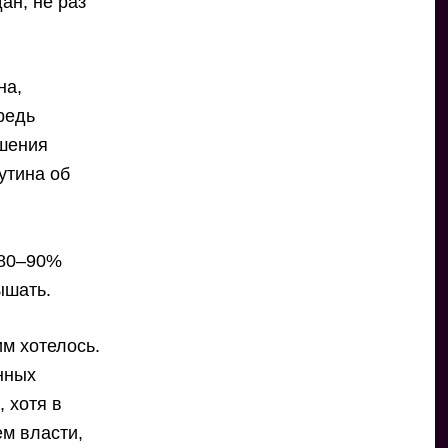
ан, не раз
на,
редь
ышения
утина об
 80–90%
ышать.
им хотелось.
нных
 хотя в
м власти,