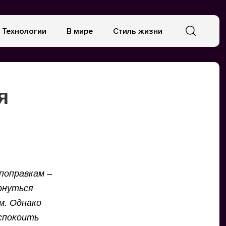
Технологии
В мире
Стиль жизни
я
поправкам –
рнуться
м. Однако
успокоить