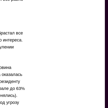
брастал все
о интереса.
нулении
ловина
 оказалась
президенту
врале до 63%
енялись).
од угрозу