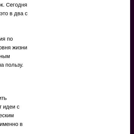
ок. Сегодня
это в два с
ия по
овня жизни
тным
а пользу.
ить
т идеи с
еским
 именно в