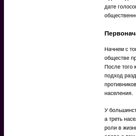
дате голосо
общественно
Первонач
Начнем с то
обществе пр
После того 
подход разд
противнико
населения.
У большинст
а треть нас
роли в жизн