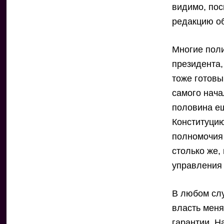
видимо, пос
редакцию об
Многие поли
президента,
тоже готовы
самого нача
половина ещ
Конституцию
полномочия 
столько же,
управления 
В любом сл
власть меня
гарантии. Н