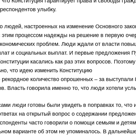
, что Конституция гарантирует права и свободы гражд
респондентов улыбку.
 людей, настроенных на изменение Основного зако
с этим процессом надежды на решение в первую оче
экономических проблем. Люди ждали от власти пов
плат и социальных выплат. И первые предложения П
онституции касались как раз этих вопросов. Поэтому
но, что идею изменить Конституцию
 рекордное количество опрошенных – за выступали
в. Власть говорила именно то, что люди хотели усл
сами люди готовы были увидеть в поправках то, что 
ответах на открытый вопрос о содержании предложе
спонденты часто говорили о помощи семьям и детям,
ном варианте об этом не упоминалось. В дальнейше