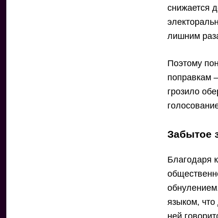
снижается д
электоральн
лишним раза
Поэтому пон
поправкам 
грозило об
голосование
Забытое 
Благодаря к
общественно
обнулением
языком, что
ней говорит