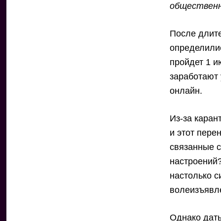
общественн
После длите
определилис
пройдет 1 и
заработают 
онлайн.
Из-за каран
и этот пере
связанные с
настроений?
настолько с
волеизъявл
Однако даты