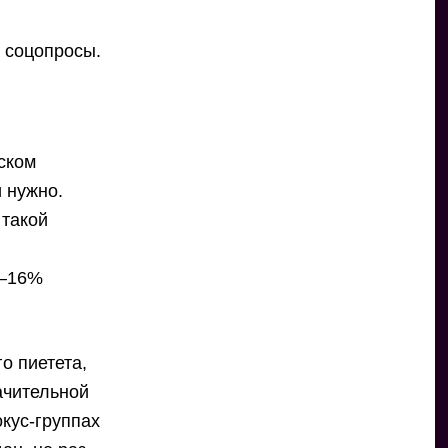
т соцопросы.
йском
 нужно.
 такой
5–16%
о пиетета,
начительной
окус-группах