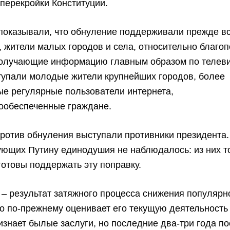
 перекройки Конституции.
показывали, что обнуление поддерживали прежде в
 жители малых городов и села, относительно благо
получающие информацию главным образом по телеви
тупали молодые жители крупнейших городов, более
е регулярные пользователи интернета,
лообеспеченные граждане.
отив обнуления выступали противники президента.
ующих Путину единодушия не наблюдалось: из них т
готовы поддержать эту поправку.
 – результат затяжного процесса снижения популярн
о по-прежнему оценивает его текущую деятельность
изнает былые заслуги, но последние два-три года п