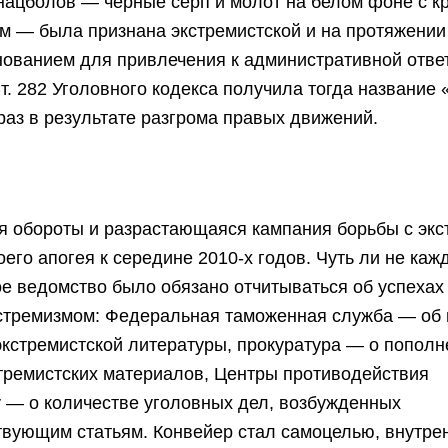
нацболов — черные серп и молот на белом фоне с к
 — была признана экстремистской и на протяжении
нованием для привлечения к административной отве
Ст. 282 Уголовного кодекса получила тогда название 
 раз в результате разгрома правых движений.
 обороты и разрастающаяся кампания борьбы с эк
оего апогея к середине 2010-х годов. Чуть ли не каж
 ведомство было обязано отчитываться об успехах
кстремизмом: Федеральная таможенная служба — об 
экстремистской литературы, прокуратура — о попол
тремистских материалов, Центры противодействия
 — о количестве уголовных дел, возбужденных
твующим статьям. Конвейер стал самоцелью, внутре