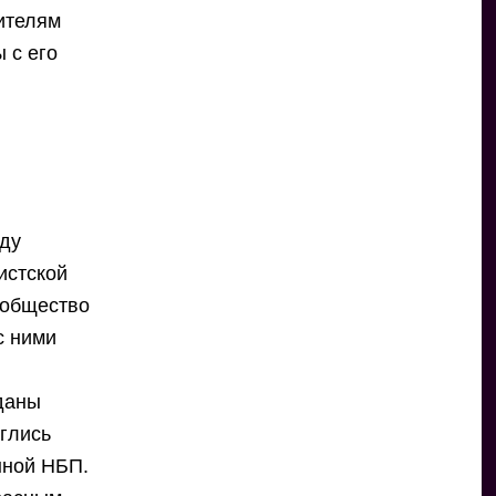
ителям
 с его
оду
истской
 общество
с ними
зданы
глись
нной НБП.