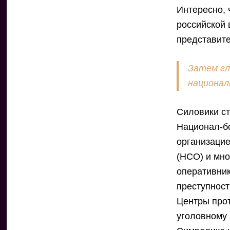
Интересно, 
российской 
представит
Затем гл
национал
Силовики ст
Национал-б
организаци
(НСО) и мно
оперативни
преступност
Центры прот
уголовному