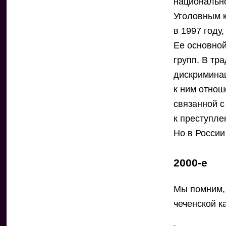
национально
Уголовным к
в 1997 году
Ее основно
групп. В тр
дискримина
к ним отнош
связанной с
к преступле
Но в России
2000-е
Мы помним, 
чеченской к