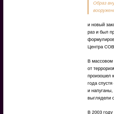
Образ вн
вооружен
и новый зак
раз и был п
формулировк
Центра СОВА
В массовом 
от террориз
произошел к
года спуст
и напуганы,
выглядели 
В 2003 году