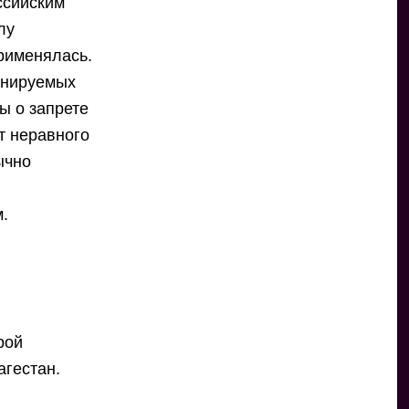
ссийским
лу
применялась.
инируемых
ы о запрете
т неравного
ычно
м.
рой
агестан.