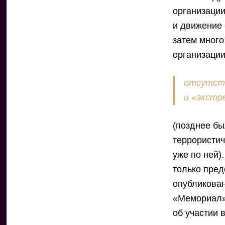
организации
и движение 
затем много
организаци
отсутств
и «экст
(позднее бы
террористич
уже по ней)
только пред
опубликован
«Мемориал» 
об участии 