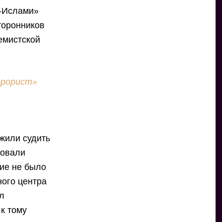
ь-Ислами»
торонников
ремистской
ррорист»
лжили судить
вовали
ние не было
ного центра
ел
 к тому