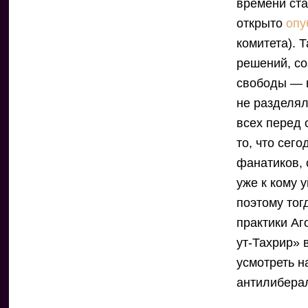
времени ста
открыто
опу
комитета). 
решений, с
свободы — в
не разделял
всех перед 
то, что сег
фанатиков, 
уже к кому 
поэтому тог
практики Аг
ут-Тахрир» 
усмотреть н
антилибера