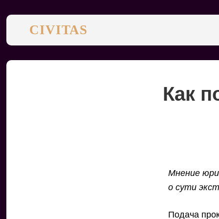
CIVITAS
Как п
Мнение юри
о сути экс
Подача прок