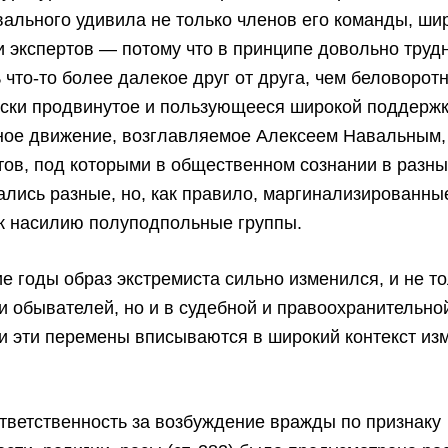
ального удивила не только членов его команды, ши
 и экспертов — потому что в принципе довольно труд
 что-то более далекое друг от друга, чем беловорот
ески продвинутое и пользующееся широкой поддерж
ное движение, возглавляемое Алексеем Навальным,
тов, под которыми в общественном сознании в разн
лись разные, но, как правило, маргинализированны
 к насилию полуподпольные группы.
е годы образ экстремиста сильно изменился, и не т
и обывателей, но и в судебной и правоохранительно
и эти перемены вписываются в широкий контекст из
тветственность за возбуждение вражды по признаку