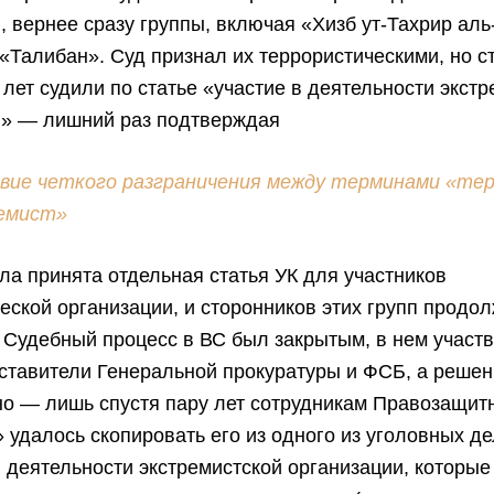
, вернее сразу группы, включая «Хизб ут-Тахрир ал
«Талибан». Суд признал их террористическими, но с
 лет судили по статье «участие в деятельности экст
и» — лишний раз подтверждая
ие четкого разграничения между терминами «те
ремист»
ла принята отдельная статья УК для участников
еской организации, и сторонников этих групп продо
. Судебный процесс в ВС был закрытым, в нем участ
ставители Генеральной прокуратуры и ФСБ, а реше
о — лишь спустя пару лет сотрудникам Правозащит
удалось скопировать его из одного из уголовных д
в деятельности экстремистской организации, которые