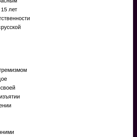
расным
 15 лет
тственности
«русской
стремизмом
дое
 своей
изъятии
нении
нними