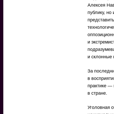
Алексея Нав
публику, но
представить
технологич
оппозицион
и экстремис
подразумева
и склонные
За последни
в восприяти
практике — 
в стране.
Уголовная о