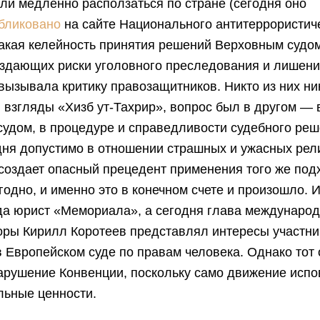
ли медленно расползаться по стране (сегодня оно
бликовано
на сайте Национального антитеррористич
Такая келейность принятия решений Верховным судо
оздающих риски уголовного преследования и лишен
ызывала критику правозащитников. Никто из них ни
 взгляды «Хизб ут-Тахрир», вопрос был в другом — 
судом, в процедуре и справедливости судебного реш
одня допустимо в отношении страшных и ужасных рел
создает опасный прецедент применения того же под
угодно, и именно это в конечном счете и произошло.
да юрист «Мемориала», а сегодня глава междунаро
оры Кирилл Коротеев представлял интересы участни
в Европейском суде по правам человека. Однако тот
арушение Конвенции, поскольку само движение испо
льные ценности.