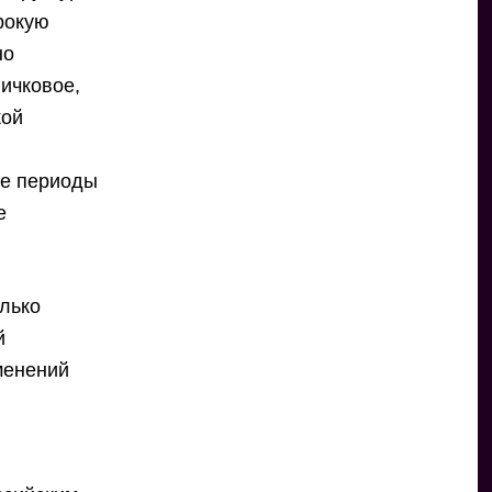
рокую
но
ничковое,
кой
ые периоды
е
олько
й
менений