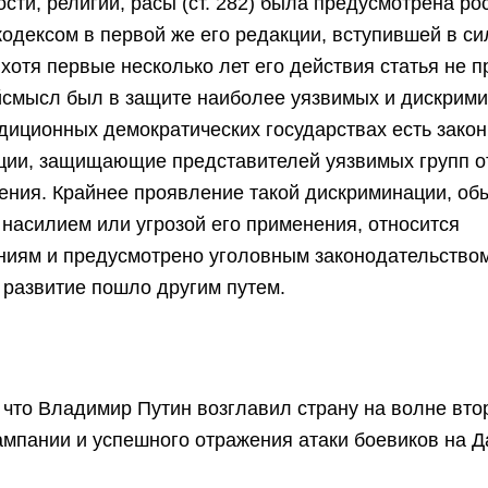
сти, религии, расы (ст. 282) была предусмотрена ро
одексом в первой же его редакции, вступившей в си
, хотя первые несколько лет его действия статья не 
йсмысл был в защите наиболее уязвимых и дискрим
адиционных демократических государствах есть закон
ции, защищающие представителей уязвимых групп о
ения. Крайнее проявление такой дискриминации, об
 насилием или угрозой его применения, относится
ниям и предусмотрено уголовным законодательство
 развитие пошло другим путем.
что Владимир Путин возглавил страну на волне вто
ампании и успешного отражения атаки боевиков на Д