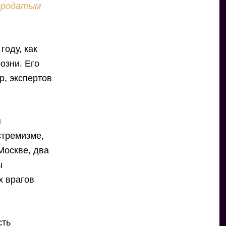
бородатым
году, как
озни. Его
р, экспертов
я
стремизме,
Москве, два
ы
х врагов
сть