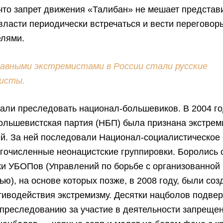
что запрет движения «Талибан» не мешает представ
власти периодически встречаться и вести переговоры
елями.
авными экстремистами в России стали русские
исты.
али преследовать национал-большевиков. В 2004 г
ольшевистская партия (НБП) была признана экстрем
ей. За ней последовали Национал-социалистическое
гочисленные неонацистские группировки. Боролись 
ки УБОПов (Управлений по борьбе с организованной
ью), на основе которых позже, в 2008 году, были со
иводействия экстремизму. Десятки нацболов подвер
 преследованию за участие в деятельности запреще