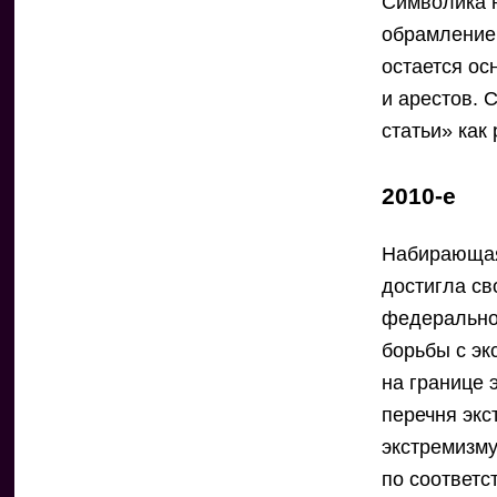
Символика 
обрамлением
остается ос
и арестов. 
статьи» как
2010-е
Набирающая
достигла св
федеральное
борьбы с э
на границе 
перечня экс
экстремизму
по соответс