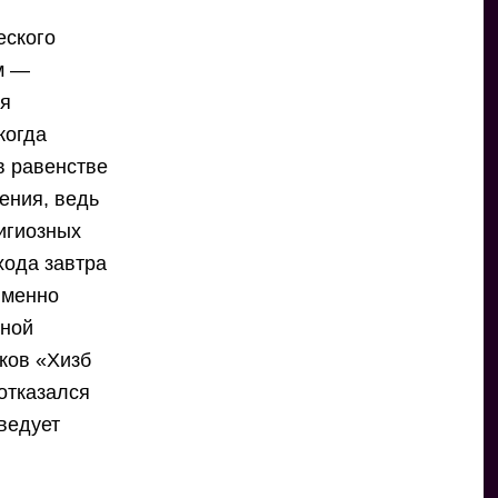
еского
м —
ия
когда
в равенстве
ения, ведь
игиозных
хода завтра
 Именно
дной
ков «Хизб
 отказался
ведует