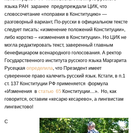
языка РАН заранее предупреждали ЦИК, что
словосочетание «поправки в Конституцию» —
разговорный вариант, По-русски в официальном тексте
следует писать: «изменение положений Конституции»,
либо коротко – «изменения в Конституции». Но ЦИК не
могла редактировать текст, заверенный главным
бенефициаром всенародного голосования. А ректор
Государственного института русского языка Маргарита
Русецкая
определила
, что Президент имеет
суверенное право калечить русский язык. Кстати, в п.1
ст. 137 Конституции РФ применяется формула
«Изменения в
статью 65
Конституции…». Но, как
говорится, оставим «кесарю кесарево», а лингвистам
лингвистово!
С