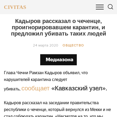
CIVITAS
ОБЩЕСТВО
ПОЛИТИКА
БИЗНЕС И ФИНАНСЫ
Кадыров рассказал о чеченце,
проигнорировавшем карантин, и
предложил убивать таких людей
24 марта 2020
ОБЩЕСТВО
​Глава Чечни Рамзан Кадыров объявил, что
нарушителей карантина следует
сообщает
«Кавказский узел».
убивать,
Кадыров рассказал на заседании правительства
республики о чеченце, который вернулся из Мекки и не
стал соблюдать карантин. «Несмотря на то, что мы