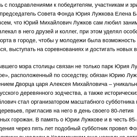
 с поздравлениями к победителям, участникам и зр
 председатель Совета Фонда Юрия Лужкова Елена Б
всем, что Юрий Михайлович Лужков сам любил зани
влекал в него друзей и коллег, при этом уделял осо
орта в городе, чтобы у молодежи была возможность
ся, выступать на соревнованиях и достигать новых 
вшего мэра столицы связан не только парк Юрия Лу
ое», расположенный по соседству, обязан Юрию Луж
ением Дворца царя Алексея Михайловича – уникальн
усского деревянного зодчества, а также исторически
лович стал организатором масштабного субботника 
еревьев, пригласив на него в день своего 80-летия
ых горожан. В память о Юрии Лужкове и в честь 85-
дения через пять лет подобный субботник провел Ф