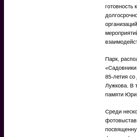
готовность
долгосрочн
организаций
мероприятий
взаимодейст
Парк, распо
«Садовники»
85-летия с
Лужкова. В 
памяти Юри
Среди неско
фотовыстав
посвященну