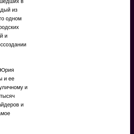
ошедших в
ждый из
-то одном
родских
й и
оссоздании
 Юрия
ы и ее
 уличному и
 тысяч
айдеров и
амое