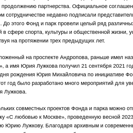
 к продолжению партнерства. Официальное соглашен
ом сотрудничестве недавно подписали представител
. До этого Фонд и парк провели целый ряд различны
 в сфере спорта, культуры и общественной жизни, 
вуя на протяжении трех предыдущих лет.
ложенный на проспекте Андропова, раньше имел на
, а имя Юрия Лужкова получил 21 сентября 2021 год
о дня рождения Юрия Михайловича по инициативе Ф
тот год было разработано много мероприятий для ув
я Лужкова.
льких совместных проектов Фонда и парка можно от
ку «С любовью к Москве», проведенную весной 2023
ю Юрию Лужкову. Благодаря архивным и современ