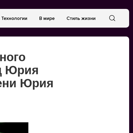
Технологии
В мире
Стиль жизни
ного
д Юрия
мени Юрия