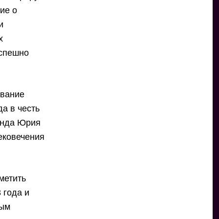
ие о
и
х
успешно
звание
а в честь
онда Юрия
ековечения
метить
 года и
ным