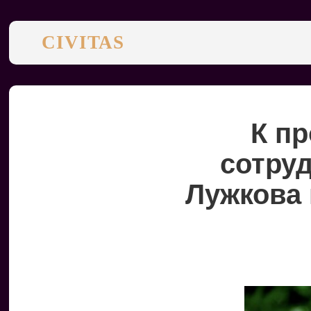
CIVITAS
К п
сотру
Лужкова 