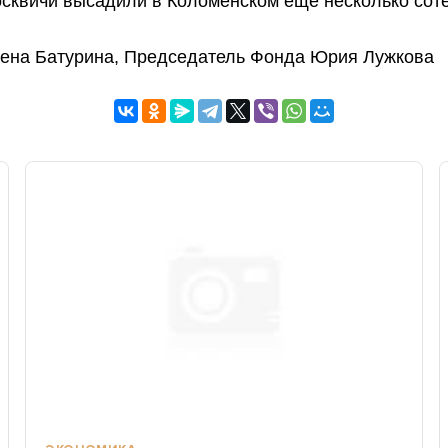
сквичи высадили в Коломенском еще несколько сот
лена Батурина, Председатель Фонда Юрия Лужкова