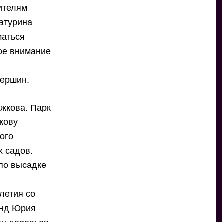
ителям
атурина
маться
бое внимание
вершин.
жкова. Парк
кову
ого
х садов.
по высадке
летия со
онд Юрия