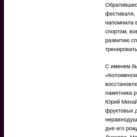
Обратившись
фестиваля,
напомнила 
спортом, во
развитию сп
тренировать
С именем бы
«Коломенск
восстановл
памятника р
Юрий Михай
фруктовых д
неравнодушн
дня его рож