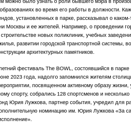
м можно было узнать о роли бывшего мэра в произ
образованиях во время его работы в должности. Ка
ендов, установленных в парке, рассказывал о каком
ни Москвы и ее жителей. Например, о проведении го
 строительстве новых поликлиник, учебных заведени
жилья, развитии городской транспортной системы, в
онструкции архитектурных памятников.
летний фестиваль The BOWL, состоявшийся в парке
юне 2023 года, надолго запомнился жителям столиц
мероприятии, посвященном активному образу жизни,
ому спорту, собрались 128 спортсменов и несколько
онд Юрия Лужкова, партнер события, учредил для р
дополнительную номинацию им. Юрия Лужкова «За с
исполнение».