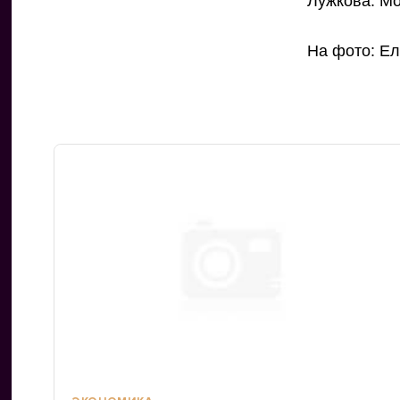
Лужкова. Мо
На фото: Е