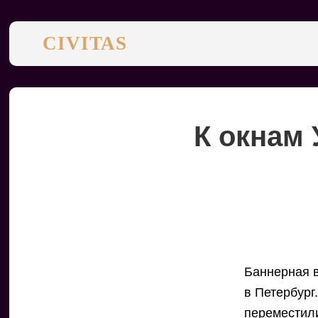
CIVITAS
К окнам
Баннерная 
в Петербург
переместили