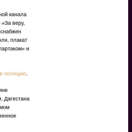
ной канала
 «За веру,
л снабжен
юля, плакат
партаком» и
 в полицию
.
ине
, Дагестана
ьмом
венное