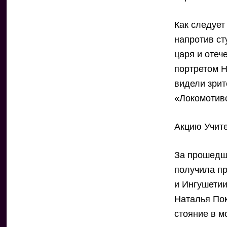
Как следует
напротив ст
царя и отеч
портретом Н
видели зри
«Локомотив
Акцию Учит
За прошедш
получила пр
и Ингушетии
Наталья По
стояние в м