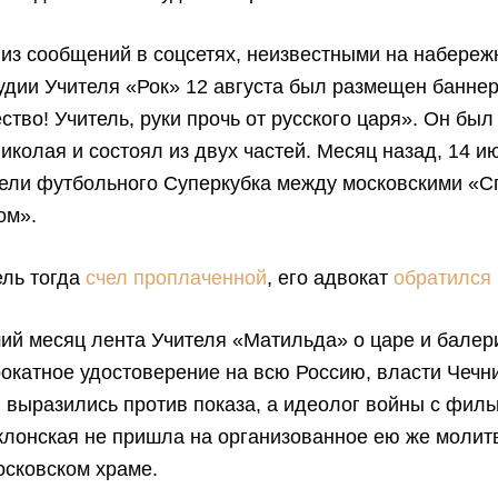
 из сообщений в соцсетях, неизвестными на набереж
удии Учителя «Рок» 12 августа был размещен баннер
ество! Учитель, руки прочь от русского царя». Он бы
иколая и состоял из двух частей. Месяц назад, 14 и
тели футбольного Суперкубка между московскими «С
ом».
ель тогда
счел проплаченной
, его адвокат
обратился
ий месяц лента Учителя «Матильда» о царе и балер
окатное удостоверение на всю Россию, власти Чечни
 выразились против показа, а идеолог войны с фил
клонская не пришла на организованное ею же молит
осковском храме.