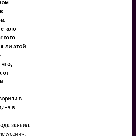
ном
 в
в.
 стало
сского
я ли этой
ю
 что,
х от
и.
ворили в
дина в
ода заявил,
искуссии».