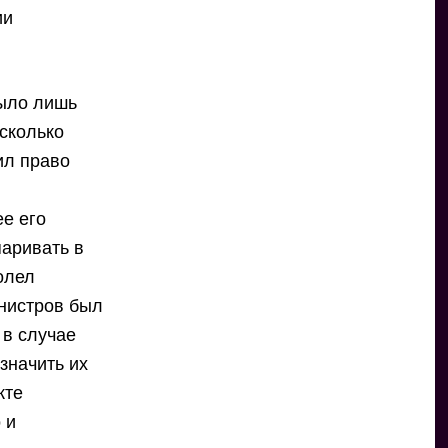
ии
было лишь
есколько
ил право
ее его
паривать в
олел
инистров был
 в случае
значить их
кте
 и