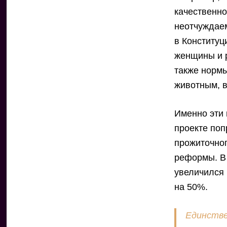
качественно
неотчуждаем
в Конституц
женщины и р
также нормы
животным, в
Именно эти
проекте поп
прожиточног
реформы. В 
увеличился 
на 50%.
Единстве