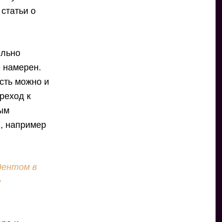
 статьи о
ильно
е намерен.
асть можно и
ереход к
ным
и, например
дентом в
е