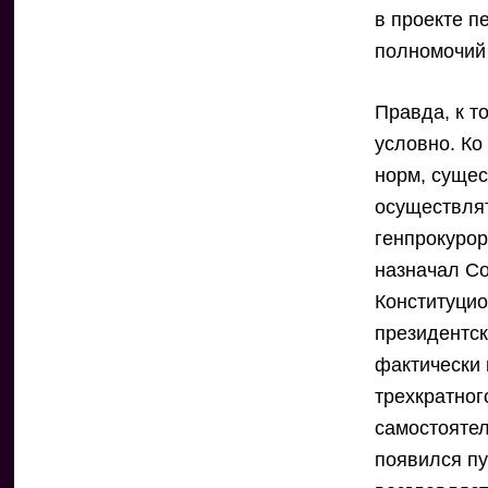
в проекте 
полномочий
Правда, к т
условно. Ко
норм, сущес
осуществлят
генпрокурор
назначал Со
Конституцио
президентск
фактически 
трехкратног
самостоятел
появился пу