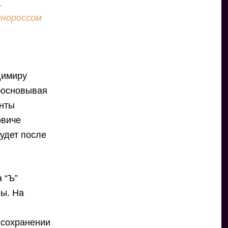
,
инороссом
о
димиру
обосновывая
анты
овиче
будет после
 “Ъ”
пы. На
 сохранении