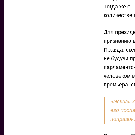
Тогда же он
количестве 
Для президе
признанию в
Правда, ске
не будучи п
парламентск
человеком в
премьера, с
«Эскиз» 
его посл
поправок