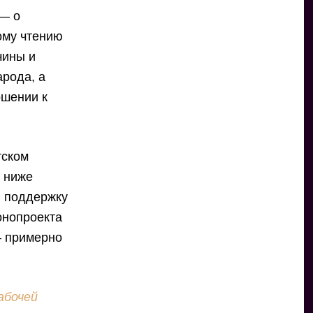
 — о
ому чтению
чины и
арода, а
ошении к
тском
е ниже
в поддержку
онопроекта
— примерно
абочей