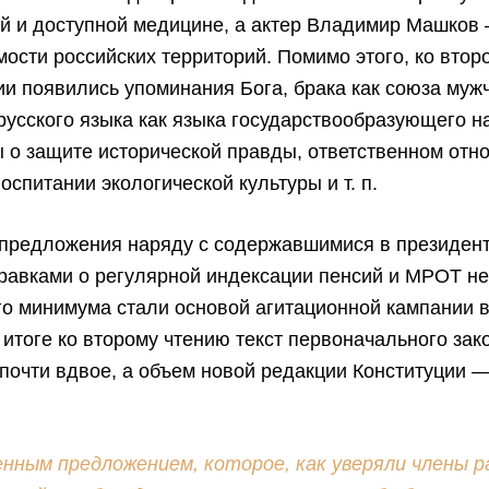
й и доступной медицине, а актер Владимир Машков
ости российских территорий. Помимо этого, ко втор
ии появились упоминания Бога, брака как союза муж
усского языка как языка государствообразующего н
 о защите исторической правды, ответственном отн
оспитании экологической культуры и т. п.
 предложения наряду с содержавшимися в президен
равками о регулярной индексации пенсий и МРОТ н
о минимума стали основой агитационной кампании 
итоге ко второму чтению текст первоначального зак
почти вдвое, а объем новой редакции Конституции 
нным предложением, которое, как уверяли члены р