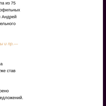
па из 75
рофильных
и Андрей
тельного
ры и пр.—
на
уже став
рено
редложений.