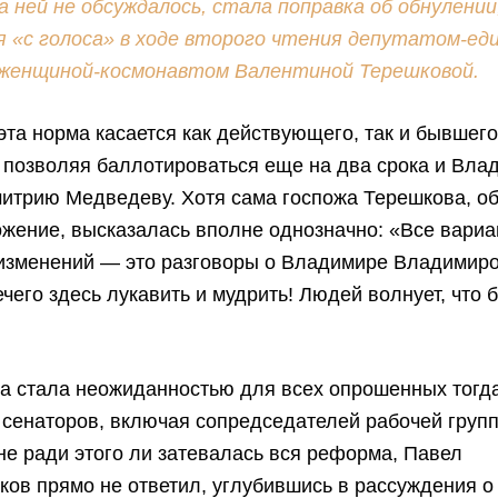
а ней не обсуждалось, стала поправка об обнулении
я «с голоса» в ходе второго чтения депутатом-ед
 женщиной-космонавтом Валентиной Терешковой.
та норма касается как действующего, так и бывшег
 позволяя баллотироваться еще на два срока и Вла
митрию Медведеву. Хотя сама госпожа Терешкова, 
жение, высказалась вполне однозначно: «Все вари
изменений — это разговоры о Владимире Владимир
ечего здесь лукавить и мудрить! Людей волнует, что 
а стала неожиданностью для всех опрошенных тогда
 сенаторов, включая сопредседателей рабочей груп
 не ради этого ли затевалась вся реформа, Павел
ов прямо не ответил, углубившись в рассуждения о