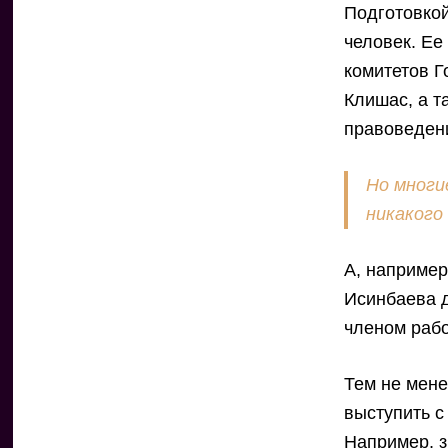
Подготовкой
человек. Е
комитетов 
Клишас, а т
правоведен
Но многи
никакого
А, например
Исинбаева д
членом рабо
Тем не мен
выступить с
Например, 