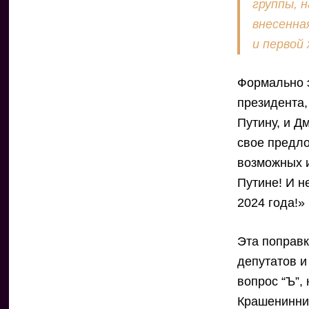
группы, н
внесенна
и первой
Формально э
президента,
Путину, и Д
свое предло
возможных 
Путине! И н
2024 года!»
Эта поправк
депутатов и
вопрос “Ъ”,
Крашенинник