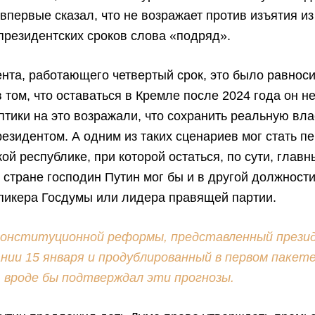
 впервые сказал, что не возражает против изъятия из
президентских сроков слова «подряд».
нта, работающего четвертый срок, это было равнос
 том, что оставаться в Кремле после 2024 года он н
птики на это возражали, что сохранить реальную вл
резидентом. А одним из таких сценариев мог стать п
ой республике, при которой остаться, по сути, глав
 стране господин Путин мог бы и в другой должност
пикера Госдумы или лидера правящей партии.
конституционной реформы, представленный прези
ании 15 января и продублированный в первом пакет
, вроде бы подтверждал эти прогнозы.