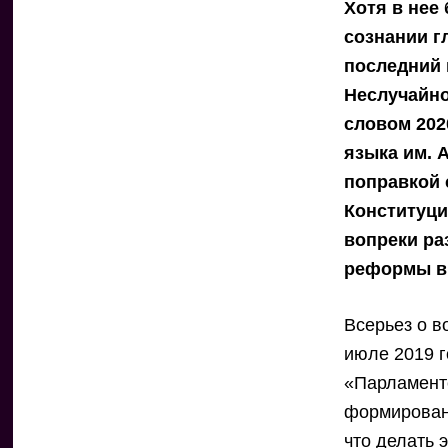
Хотя в нее
сознании г
последний 
Неслучайно
словом 202
языка им. 
поправкой 
Конституци
вопреки ра
реформы вы
Всерьез о в
июле 2019 г
«Парламентс
формировани
что делать 