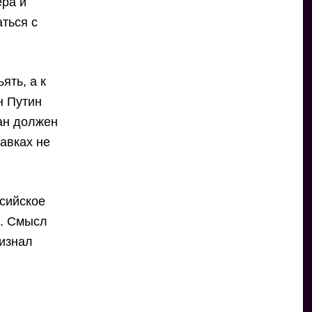
ера и
ться с
ять, а к
н Путин
ган должен
равках не
ссийское
а. Смысл
ризнал