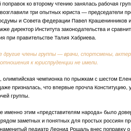
 поправок ко второму чтению занялась рабочая груп
е возглавили три опытных юриста — председатели п
Госдумы и Совета федерации Павел Крашенинников 
акже директор Института законодательства и сравни
ия при правительстве Талия Хабриева.
е другие члены группы — врачи, спортсмены, акте
 отношения к юриспруденции не имели.
, олимпийская чемпионка по прыжкам с шестом Еле
аже призналась, что впервые прочла Конституцию, 
чей группы.
ее именно этим «представителям народа» было дове
 рядом заметных и понятных для простых россиян п
знаменитый педиатр Леонид Рошаль внес поправку о