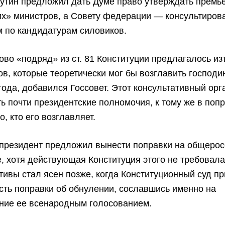
утин предложил дать Думе право утверждать премь
х» министров, а Совету федерации — консультирова
 по кандидатурам силовиков.
ово «подряд» из ст. 81 Конституции предлагалось изъ
ов, которые теоретически мог бы возглавить господи
года, добавился Госсовет. Этот консультативный ор
ь почти президентские полномочия, к тому же в поп
о, кто его возглавляет.
 президент предложил вынести поправки на общеро
, хотя действующая Конституция этого не требовал
тивы стал ясен позже, когда Конституционный суд п
ть поправки об обнулении, сославшись именно на
ние ее всенародным голосованием.