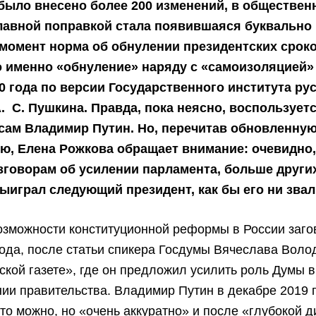
 было внесено более 200 изменений, в обществен
лавной поправкой стала появившаяся буквально
момент норма об обнулении президентских сроко
 именно «обнуление» наряду с «самоизоляцией»
0 года по версии Государственного института ру
А. С. Пушкина. Правда, пока неясно, воспользуетс
сам Владимир Путин. Но, перечитав обновленну
ю, Елена Рожкова обращает внимание: очевидно,
зговорам об усилении парламента, больше други
играл следующий президент, как бы его ни звал
озможности конституционной реформы в России заго
ода, после статьи спикера Госдумы Вячеслава Воло
кой газете», где он предложил усилить роль Думы в
и правительства. Владимир Путин в декабре 2019 г
это можно, но «очень аккуратно» и после «глубокой д