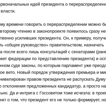
первоначальных идей президента о перераспределен
 власти.
ому времени говорить о перераспределении можно 
 второму чтению в законопроекте появилось сразу н
твенно усиливших президента. Он, к примеру, получ
ь «общее руководство» правительством, назначать
а после всего лишь консультаций с сенаторами (ран
вет федерации по представлению президента) и ос
нном суде законы, по которым парламент уже преод
ое вето. Новый порядок утверждения премьера и м
нивелирован правом президента не распускать Думу
о отклонения предложенных кандидатур, а просто на
ьно. Да и интрига с Госсоветом тоже исчезла: в прое
нкт о том, что президент его не только формирует, но