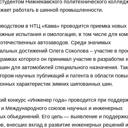
студентом Нижнекамского политехнического колледж
лжает работать в шинной промышленности.
ководством в НТЦ «Кама» проводится приемка новых
ожные испытания и омологация, в том числе для ко
 отечественных автозаводов. Среди значимых
альных достижений Олега Соколова – участие в про
 рамках которого он принимал участие в разработке 
шин для автомобилей специального назначения. Та
тором научных публикаций и патента в области пов
ионных характеристик зимних шипованных шин.
ий конкурс «Инженер года» проводится при поддер
о и Международного союзов научных и инженерных
ых объединений. Его цель — выявление и поддержк
в, внесших вклад в развитие инженерных решений 