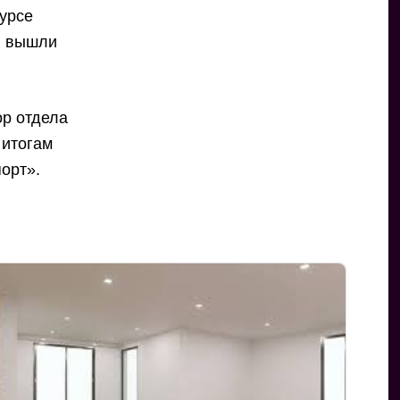
курсе
ал вышли
ор отдела
 итогам
орт».