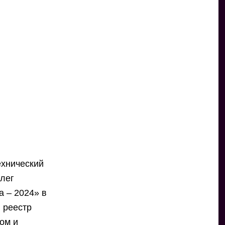
ехнический
лег
а – 2024» в
 реестр
ом и