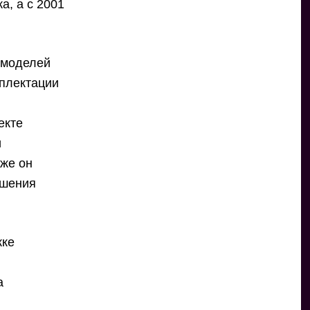
а, а с 2001
 моделей
мплектации
екте
и
кже он
ышения
жке
а
и