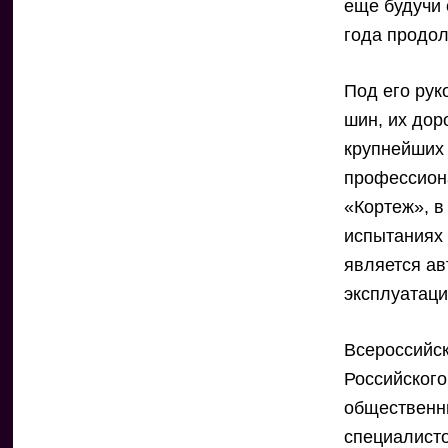
еще будучи 
года продо
Под его ру
шин, их дор
крупнейших
профессион
«Кортеж», в
испытаниях 
является ав
эксплуатац
Всероссийск
Российског
общественн
специалисто