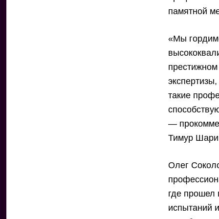
памятной м
«Мы гордим
высококвал
престижном
экспертизы,
такие проф
способствую
— прокомме
Тимур Шари
Олег Соколо
профессиона
где прошел 
испытаний и