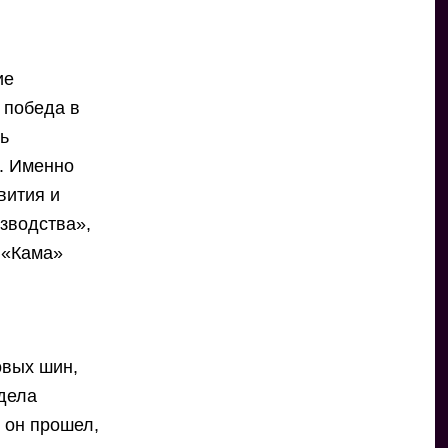
ие
 победа в
ь
и. Именно
вития и
зводства»,
 «Кама»
овых шин,
тдела
 он прошел,