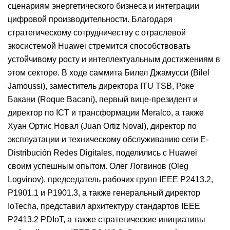
сценариям энергетического бизнеса и интеграции
цифровой производительности. Благодаря
стратегическому сотрудничеству с отраслевой
экосистемой Huawei стремится способствовать
устойчивому росту и интеллектуальным достижениям в
этом секторе. В ходе саммита Билел Джамусси (Bilel
Jamoussi), заместитель директора ITU TSB, Роке
Бакани (Roque Bacani), первый вице-президент и
директор по ICT и трансформации Meralco, а также
Хуан Ортис Новал (Juan Ortiz Noval), директор по
эксплуатации и техническому обслуживанию сети E-
Distribución Redes Digitales, поделились с Huawei
своим успешным опытом. Олег Логвинов (Oleg
Logvinov), председатель рабочих групп IEEE P2413.2,
P1901.1 и P1901.3, а также генеральный директор
IoTecha, представил архитектуру стандартов IEEE
P2413.2 PDIoT, а также стратегические инициативы