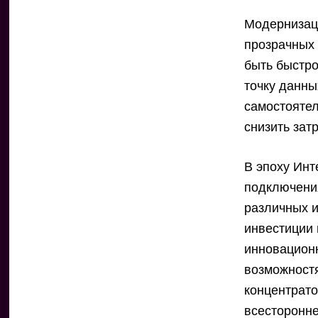
Модерниза
прозрачных 
быть быстро
точку данны
самостоятел
снизить зат
В эпоху Инт
подключения
различных 
инвестиции
инновационн
возможностя
концентрато
всесторонне