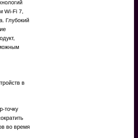
хнологий
 Wi-Fi 7,
а. Глубокий
кие
одукт,
зможным
тройств в
р-точку
сократить
ов во время