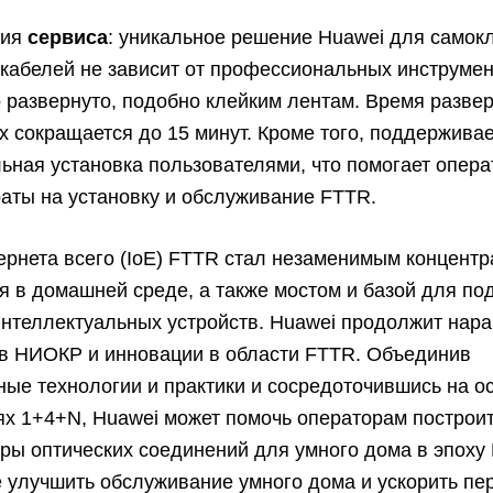
ция
сервиса
: уникальное решение Huawei для само
кабелей не зависит от профессиональных инструмен
 развернуто, подобно клейким лентам. Время разве
х сокращается до 15 минут. Кроме того, поддержива
ьная установка пользователями, что помогает опер
раты на установку и обслуживание FTTR.
ернета всего (IoE) FTTR стал незаменимым концент
 в домашней среде, а также мостом и базой для п
интеллектуальных устройств. Huawei продолжит нар
 в НИОКР и инновации в области FTTR. Объединив
ые технологии и практики и сосредоточившись на о
х 1+4+N, Huawei может помочь операторам построи
ры оптических соединений для умного дома в эпоху
 улучшить обслуживание умного дома и ускорить пе