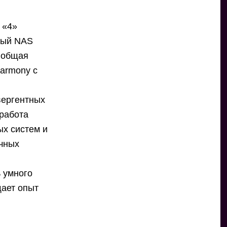
 «4»
ьный NAS
 общая
armony с
вергентных
 работа
ых систем и
ичных
 умного
щает опыт