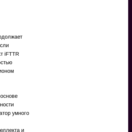
родолжает
асли
кт iFTTR
остью
лионом
 основе
ности
ратор умного
еллекта и