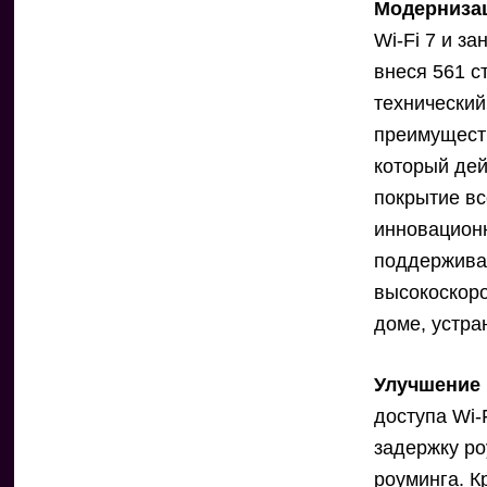
Модерниза
Wi-Fi 7 и з
внеся 561 с
технический
преимуществ
который дей
покрытие вс
инновационн
поддержива
высокоскоро
доме, устра
Улучшение
доступа Wi-
задержку ро
роуминга. К