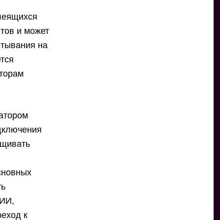
клеящихся
тов и может
ртывания на
ется
аторам
ратором
одключения
ащивать
сновных
ть
 ИИ,
реход к