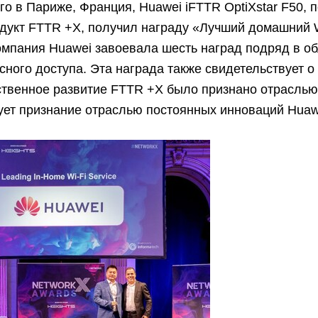
о в Париже, Франция, Huawei iFTTR OptiXstar F50, 
дукт FTTR +X, получил награду «Лучший домашний W
омпания Huawei завоевала шесть наград подряд в о
ного доступа. Эта награда также свидетельствует о 
твенное развитие FTTR +X было признано отраслью
ет признание отраслью постоянных инноваций Huaw