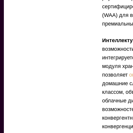
сертифицир
(WAA) для 
премиальны
Интеллект
возможности
интегрирует
модуля хран
позволяет
о
домашние с
классом, о
облачные ди
возможносте
конвергентн
конвергенц