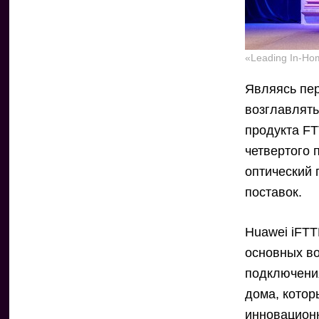
«Leading In-Ho
Являясь пе
возглавлять
продукта FT
четвертого 
оптический 
поставок.
Huawei iFTT
основных в
подключения
дома, котор
инновационн