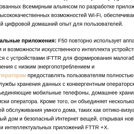
ованных Всемирным альянсом по разработке прил
высококачественных возможностей Wi-Fi, обеспечив
й цифровой домашний опыт для пользователей.
уальные приложения:
F50 повторно использует апп
 и возможности искусственного интеллекта устройст
ся с устройствами iFTTR для формирования малога
ения с низким энергопотреблением и
ператорам
предоставлять пользователям полностью
лужбы хранения данных с конвергентным операторс
бъединяющие мобильные телефоны, домашнее хран
ски оператора. Кроме того, он объединяет нескольк
й обслуживания умного дома, таких как оптико-виз
ый дом и безопасный Интернет вещей, открывая нов
ии интеллектуальных приложений FTTR +X.