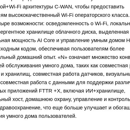
кой+Wi-Fi архитектуры C-WAN, чтобы предоставить
ям высококачественный Wi-Fi операторского класса.
тыре возможности: осведомленность о Wi-Fi, локал
вергентное хранилище облачного диска, выделенная
ьная мощность AI Core и управление умным домом H
сходным кодом, обеспечивая пользователям более
альный домашний опыт. «N» означает множество кон
й обслуживания умного дома, таких как совместная
и хранилищ, совместная работа датчиков, визуальн
 совместная работа с данными для поддержки разл
ных приложений FTTR +X, включая ИИ+хранилище,
ный хост, домашнюю охрану, управление и контроль
дравоохранение, что еще больше улучшает и обога
ия умного дома пользователей.