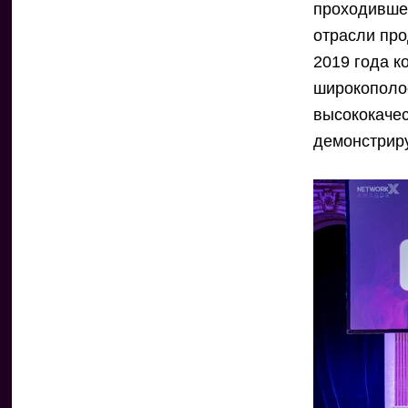
проходившег
отрасли про
2019 года к
широкополос
высококачес
демонстриру