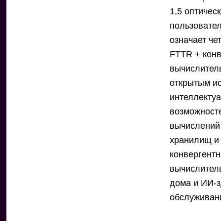
1,5 оптичес
пользовател
означает че
FTTR + кон
вычислител
открытым и
интеллекту
возможносте
вычислений 
хранилищ и
конвергент
вычислитель
дома и ИИ-з
обслуживан