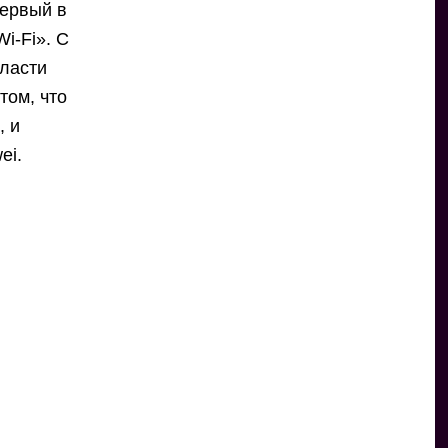
первый в
i-Fi». С
бласти
том, что
, и
ei.