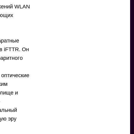
ожений WLAN
ающих
аратные
в iFTTR. Он
баритного
 оптические
ким
илище и
о
уальный
ую эру