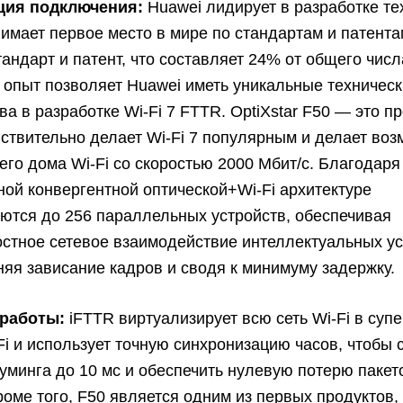
ция подключения:
Huawei лидирует в разработке те
анимает первое место в мире по стандартам и патентам
тандарт и патент, что составляет 24% от общего числ
 опыт позволяет Huawei иметь уникальные техничес
а в разработке Wi-Fi 7 FTTR. OptiXstar F50 — это пр
ствительно делает Wi-Fi 7 популярным и делает во
его дома Wi-Fi со скоростью 2000 Мбит/с. Благодаря
ой конвергентной оптической+Wi-Fi архитектуре
ются до 256 параллельных устройств, обеспечивая
стное сетевое взаимодействие интеллектуальных ус
няя зависание кадров и сводя к минимуму задержку.
 работы:
iFTTR виртуализирует всю сеть Wi-Fi в супе
Fi и использует точную синхронизацию часов, чтобы 
уминга до 10 мс и обеспечить нулевую потерю пакет
роме того, F50 является одним из первых продуктов,