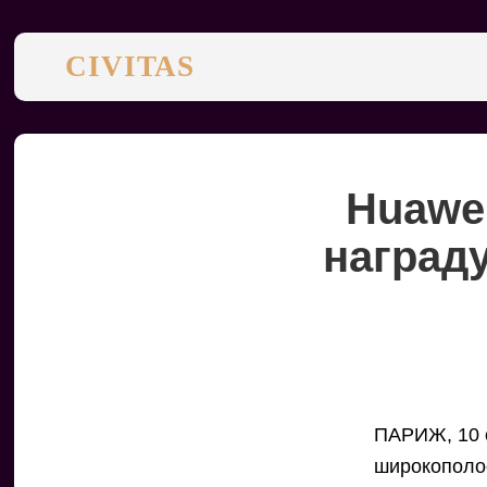
CIVITAS
Huawei
наград
ПАРИЖ, 10 о
широкополос