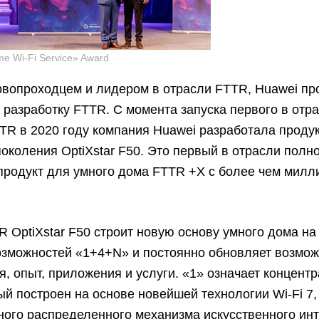
me Wi-Fi Service» Award
рвопроходцем и лидером в отрасли FTTR, Huawei п
 разработку FTTR. С момента запуска первого в отр
TR в 2020 году компания Huawei разработала проду
поколения OptiXstar F50. Это первый в отрасли полн
продукт для умного дома FTTR +X с более чем мил
R OptiXstar F50 строит новую основу умного дома на
озможностей «1+4+N» и постоянно обновляет возмож
, опыт, приложения и услуги. «1» означает концент
ый построен на основе новейшей технологии Wi-Fi 7,
ого распределенного механизма искусственного инт