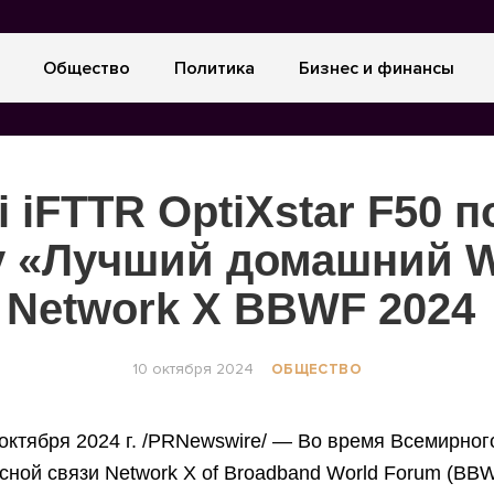
Общество
Политика
Бизнес и финансы
 iFTTR OptiXstar F50 
у «Лучший домашний Wi
Network X BBWF 2024
10 октября 2024
ОБЩЕСТВО
ктября 2024 г. /PRNewswire/ — Во время Всемирног
ной связи Network X of Broadband World Forum (BBW