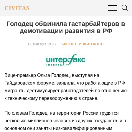
CIVITAS
ОБЩЕСТВО
ПОЛИТИКА
БИЗНЕС И ФИНАНСЫ
Голодец обвинила гастарбайтеров в
демотивации развития в РФ
12 января 2017
БИЗНЕС И ФИНАНСЫ
Вице-премьер Ольга Голодец, выступая на
Гайдаровском форуме, заявила, что работающие в РФ
мигранты дестимулирует работодателей по отношению
к техническому перевооружению в стране.
По словам Голодец, на территории России трудятся
несколько миллионов человек из других государств, и в
основном они заняты низкоквалифицированным