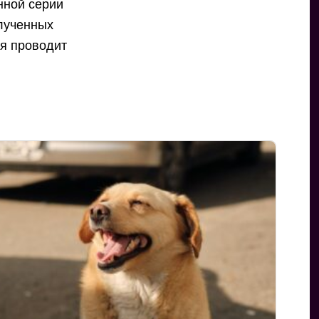
нной серии
лученных
ия проводит