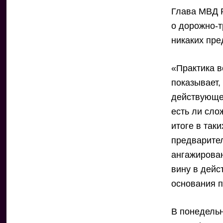
Глава МВД Р
о дорожно-т
никаких пр
«Практика в
показывает,
действующег
есть ли сло
итоге в так
предварител
ангажирова
вину в дейс
основания п
В понедель