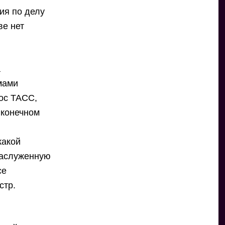
ия по делу
ве нет
а
рмами
рос ТАСС,
 конечном
какой
заслуженную
се
стр.