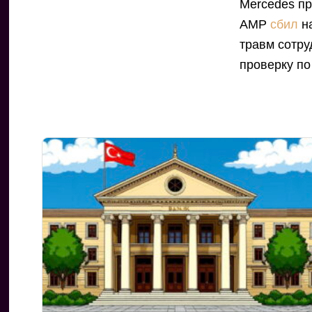
Mercedes пр
АМР
сбил
на
травм сотру
проверку по