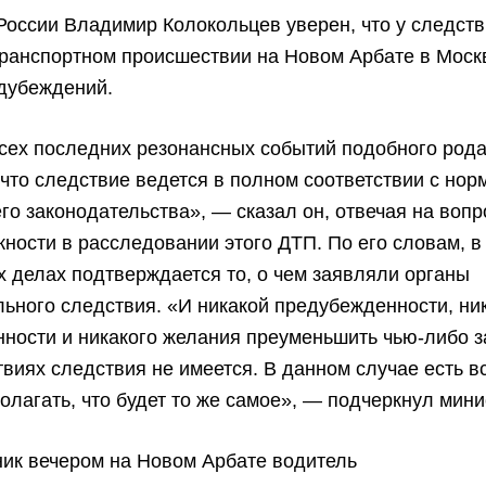
оссии Владимир Колокольцев уверен, что у следств
ранспортном происшествии на Новом Арбате в Моск
едубеждений.
сех последних резонансных событий подобного род
 что следствие ведется в полном соответствии с но
о законодательства», — сказал он, отвечая на воп
жности в расследовании этого ДТП. По его словам, в
их делах подтверждается то, о чем заявляли органы
ьного следствия. «И никакой предубежденности, ни
нности и никакого желания преуменьшить чью-либо 
твиях следствия не имеется. В данном случае есть в
олагать, что будет то же самое», — подчеркнул мини
ник вечером на Новом Арбате водитель