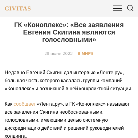
CIVITAS
ОБЩЕСТВО
ПОЛИТИКА
БИЗНЕС И ФИНАНСЫ
ГК «Коноплекс»: «Все заявления
Евгения Скигина являются
голословными»
28 июня 2023
В МИРЕ
Недавно Евгений Скигин дал интервью «Ленте.ру»,
большая часть которого касалась группы компаний
«Коноплекс» и возникшей в ней конфликтной ситуации.
Как
сообщает
«Лента.ру», в ГК «Коноплекс» называют
все заявления Скигина необоснованными,
голословными, имеющими целью системную
дискредитацию действий и решений руководителей
холдинга.