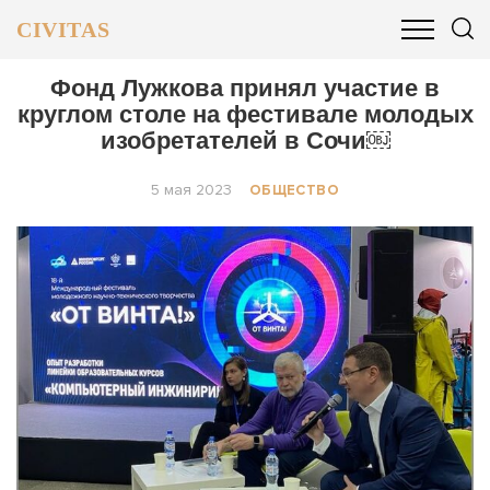
CIVITAS
ОБЩЕСТВО
ПОЛИТИКА
БИЗНЕС И ФИНАНСЫ
Фонд Лужкова принял участие в
круглом столе на фестивале молодых
изобретателей в Сочи￼
5 мая 2023
ОБЩЕСТВО