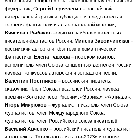
богословия, профессор, заслуженный врач Российской
федерации;
Сергей Переслегин
– российский
литературный критик и публицист, исследователь и
теоретик фантастики и альтернативной истории;
Вячеслав Рыбаков
–один из наиболее известных
писателей-фантастов России;
Милена Завойчинская
–
российский автор книг фэнтези и романтической
фантастики;
Елена Гудкова
– поэт, композитор,
исполнитель, член Союза концертных деятелей России,
лауреат конкурсов авторской и эстрадной песни;
Валентин Постников
– российский писатель,
сказочник. Член Союза писателей России, лауреат
премий «Золотое перо России», «Эврика», «Артиада»;
Игорь Микрюков
– журналист, писатель, член Союза
журналистов, член Международного Союза
журналистов, член Российского союза писателей;
Василий Авченко
– российский писатель и журналист,
автор текста Тотального диктанта-2023» и многие