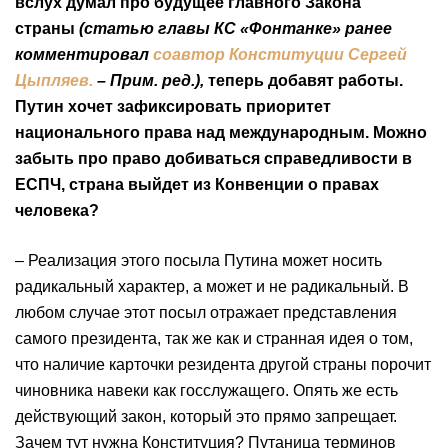
вслух думал про будущее главного Закона
страны
(статью главы КС «Фонтанке»
ранее
комментировал
соавтор Конституции Сергей
Цыпляев.
– Прим. ред.),
теперь добавят работы.
Путин хочет зафиксировать приоритет
национального права над международным. Можно
забыть про право добиваться справедливости в
ЕСПЧ, страна выйдет из Конвенции о правах
человека?
– Реализация этого посыла Путина может носить
радикальный характер, а может и не радикальный. В
любом случае этот посыл отражает представления
самого президента, так же как и странная идея о том,
что наличие карточки резидента другой страны порочит
чиновника навеки как госслужащего. Опять же есть
действующий закон, который это прямо запрещает.
Зачем тут нужна Конституция? Путаница терминов