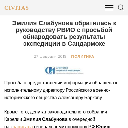
CIVITAS
ОБЩЕСТВО
ПОЛИТИКА
БИЗНЕС И ФИНАНСЫ
Эмилия Слабунова обратилась к
руководству РВИО с просьбой
обнародовать результаты
экспедиции в Сандармохе
27 февраля 2019
ПОЛИТИКА
Просьба о предоставлении информации обращена к
исполнительному директору Российского военно-
исторического общества Александру Баркову.
Кроме того, депутат законодательного собрания
Карелии
Эмилия Слабунова
в очередной
раз
написала
генеральному прокурору РФ
Юрию