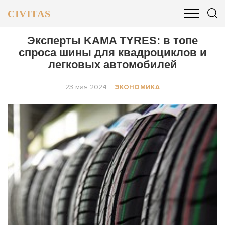
CIVITAS
ОБЩЕСТВО
ПОЛИТИКА
БИЗНЕС И ФИНАНСЫ
Эксперты KAMA TYRES: в топе
спроса шины для квадроциклов и
легковых автомобилей
23 мая 2024
ЭКОНОМИКА