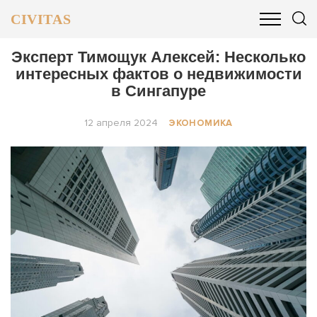
CIVITAS
ОБЩЕСТВО
ПОЛИТИКА
БИЗНЕС И ФИНАНСЫ
Эксперт Тимощук Алексей: Несколько
интересных фактов о недвижимости
в Сингапуре
12 апреля 2024
ЭКОНОМИКА