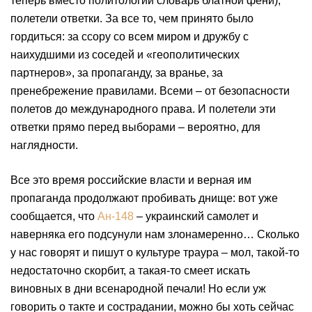
теперь вместо политологии словарь блатной фени),
полетели ответки. За все то, чем принято было
гордиться: за ссору со всем миром и дружбу с
наихудшими из соседей и «геополитических
партнеров», за пропаганду, за вранье, за
пренебрежение правилами. Всеми – от безопасности
полетов до международного права. И полетели эти
ответки прямо перед выборами – вероятно, для
наглядности.
Все это время российские власти и верная им
пропаганда продолжают пробивать днище: вот уже
сообщается, что
Ан-148
– украинский самолет и
наверняка его подсунули нам злонамеренно… Сколько
у нас говорят и пишут о культуре траура – мол, такой-то
недостаточно скорбит, а такая-то смеет искать
виновных в дни всенародной печали! Но если уж
говорить о такте и сострадании, можно бы хоть сейчас