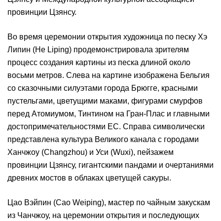
провинции Цзянсу.
Во время церемонии открытия художница по песку Хэ
Липин (He Liping) продемонстрировала зрителям
процесс создания картины из песка длиной около
восьми метров. Слева на картине изображена Бельгия
со сказочными силуэтами города Брюгге, красными
пустельгами, цветущими маками, фигурами смурфов
перед Атомиумом, Тинтином на Гран-Плас и главными
достопримечательностями ЕС. Справа символически
представлена культура Великого канала с городами
Ханчжоу (Changzhou) и Уси (Wuxi), пейзажем
провинции Цзянсу, гигантскими пандами и очертаниями
древних мостов в облаках цветущей сакуры.
Цао Вэйпин (Cao Weiping), мастер по чайным закускам
из Чанчжоу, на церемонии открытия и последующих