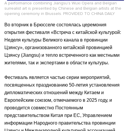
A performance combining Jiangsu’s Wuxi Opera and Belgian
surrealist art is presented by Chinese and Belgian artists at the
opening ceremony in Brussels. PROVIDED TO CHINA DAILY
Во вторник в Брюсселе состоялась церемония
открытия фестиваля «Встреча с китайской культурой:
Неделя культуры Великого канала в провинции
Цзянсу», организованного китайской провинцией
Цзянсу (Jiangsu) и тепло встреченного как местными
жителями, так и экспертами в области культуры.
Фестиваль является частью серии мероприятий,
посвященных празднованию 50-летия установления
дипломатических отношений между Китаем и
Европейским союзом, отмечаемого в 2025 году, и
проводится совместно Постоянным
представительством Китая при ЕС, Управлением
информации Народного правительства провинции
Цзянсу и Международной культурной ассоциацией