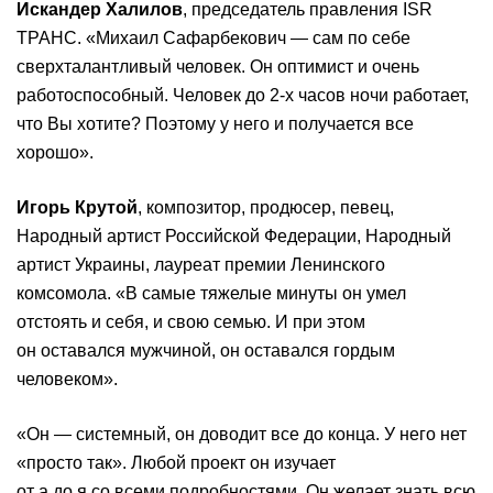
Искандер Халилов
, председатель правления ISR
ТРАНС. «Михаил Сафарбекович — сам по себе
сверхталантливый человек. Он оптимист и очень
работоспособный. Человек до 2-х часов ночи работает,
что Вы хотите? Поэтому у него и получается все
хорошо».
Игорь Крутой
, композитор, продюсер, певец,
Народный артист Российской Федерации, Народный
артист Украины, лауреат премии Ленинского
комсомола. «В самые тяжелые минуты он умел
отстоять и себя, и свою семью. И при этом
он оставался мужчиной, он оставался гордым
человеком».
«Он — системный, он доводит все до конца. У него нет
«просто так». Любой проект он изучает
от а до я со всеми подробностями. Он желает знать всю