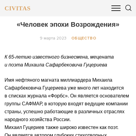
CIVITAS
ОБЩЕСТВО
ПОЛИТИКА
БИЗНЕС И ФИНАНСЫ
«Человек эпохи Возрождения»
9 марта 2023
ОБЩЕСТВО
К 65-летию известного бизнесмена, мецената
и поэта Михаила Сафарбековича Гуцериева
Имя нефтяного магната миллиардера Михаила
Сафарбековича Гуцериева уже много лет находится
в списках журнала «Форбс». Он является основателем
группы САФМАР, в которую входят ведущие компании
страны, успешно работающие в различных отраслях
народного хозяйства России.
Михаил Гуцериев также широко известен как поэт.
Он является автором глубоких стихотворных