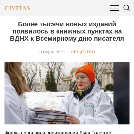
CIVITAS
ОБЩЕСТВО
ПОЛИТИКА
БИЗНЕС И ФИНАНСЫ
Более тысячи новых изданий
появилось в книжных пунктах на
ВДНХ к Всемирному дню писателя
11 марта 2024
ОБЩЕСТВО
Фонды пополнили произведения Льва Толстого,