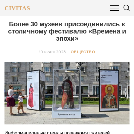
CIVITAS
ОБЩЕСТВО
ПОЛИТИКА
БИЗНЕС И ФИНАНСЫ
Более 30 музеев присоединились к
столичному фестивалю «Времена и
эпохи»
10 июня 2023
ОБЩЕСТВО
Информационные стенды познакомят жителей