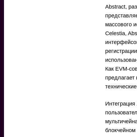
Abstract, ра
представляе
массового и
Celestia, A
интерфейсо
регистрации
использован
Как EVM-сов
предлагает 
технические
Интеграция 
пользовате
мультичейна
блокчейном 