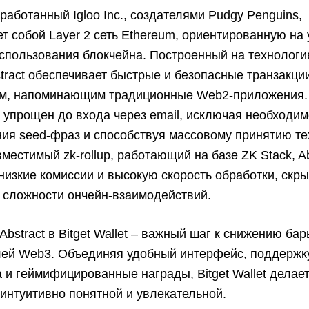
зработанный Igloo Inc., создателями Pudgy Penguins,
т собой Layer 2 сеть Ethereum, ориентированную на
спользования блокчейна. Построенный на технологи
bstract обеспечивает быстрые и безопасные транзакци
м, напоминающим традиционные Web2-приложения.
 упрощен до входа через email, исключая необходим
ия seed-фраз и способствуя массовому принятию те
местимый zk-rollup, работающий на базе ZK Stack, Ab
низкие комиссии и высокую скорость обработки, скр
 сложности ончейн-взаимодействий.
Abstract в Bitget Wallet – важный шаг к снижению ба
лей Web3. Объединяя удобный интерфейс, поддержк
 и геймифицированные награды, Bitget Wallet делает
интуитивно понятной и увлекательной.