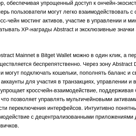
pp, обеспечивая упрощенный доступ к ончейн-экосис
еперь пользователи могут легко взаимодействовать с 
сс-чейн мостинг активов, участие в управлении и ми
атывать XP-награды Abstract и эксклюзивные значки 
tract Mainnet в Bitget Wallet можно в один клик, а п
ществляется беспрепятственно. Через зону Abstract
и могут подключать кошельки, пополнять баланс и 
аккаунты для участия в транзакциях, управлении и 
et упрощает кроссчейн-взаимодействие, поддерживая
 что позволяет управлять мультичейновыми активам
сти переключения интерфейсов. Интуитивно понятн
имодействие с децентрализованными приложениями
вичков.