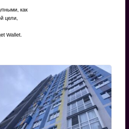
упными, как
й цели,
t Wallet.