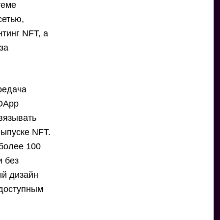
теме
сетью,
нтинг NFT, а
за
ередача
 DApp
связывать
выпуске NFT.
 более 100
и без
ый дизайн
 доступным