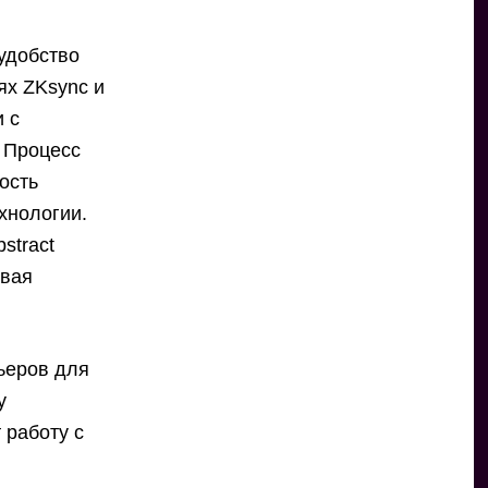
 удобство
ях ZKsync и
и с
 Процесс
ость
хнологии.
stract
ывая
рьеров для
у
 работу с