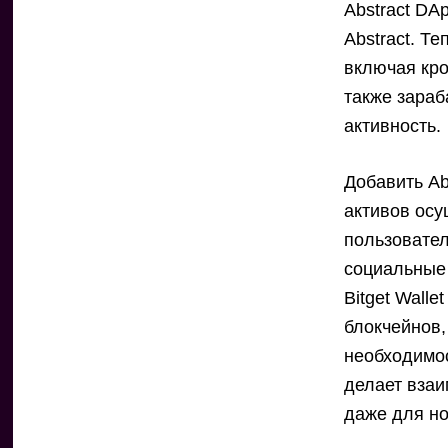
Abstract DA
Abstract. Т
включая кро
также зараб
активность.
Добавить Abs
активов осу
пользовател
социальные 
Bitget Wall
блокчейнов,
необходимо
делает вза
даже для но