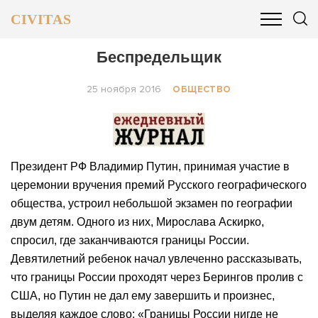
CIVITAS
ОБЩЕСТВО
ПОЛИТИКА
БИЗНЕС И ФИНАНСЫ
Беспредельщик
25 ноября 2016
ОБЩЕСТВО
Президент РФ Владимир Путин, принимая участие в
церемонии вручения премий Русского географического
общества, устроил небольшой экзамен по географии
двум детям. Одного из них, Мирослава Аскирко,
спросил, где заканчиваются границы России.
Девятилетний ребенок начал увлеченно рассказывать,
что границы России проходят через Берингов пролив с
США, но Путин не дал ему завершить и произнес,
выделяя каждое слово: «Границы России нигде не