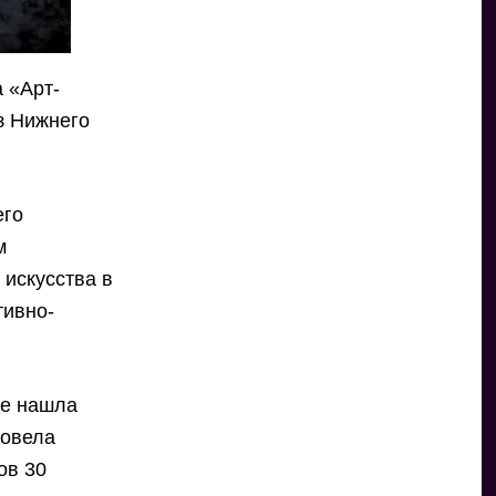
а «Арт-
з Нижнего
его
м
 искусства в
тивно-
де нашла
ровела
ов 30