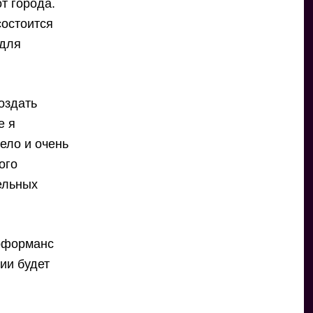
т города.
состоится
 для
создать
е я
ело и очень
ого
ельных
ерформанс
ии будет