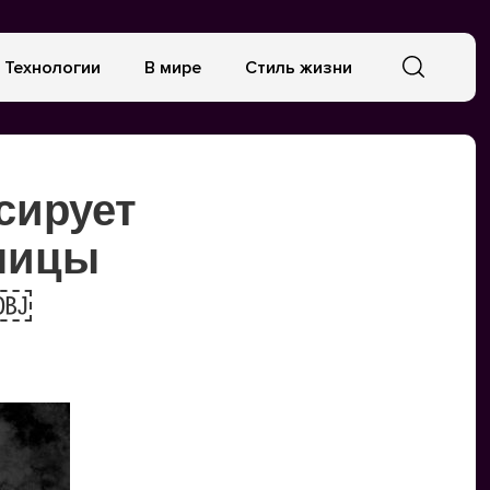
Технологии
В мире
Стиль жизни
сирует
жницы
»￼