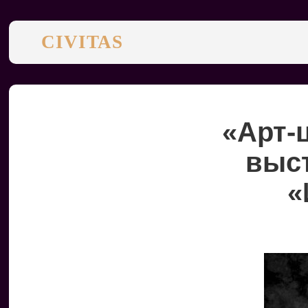
CIVITAS
«Арт-
выст
«