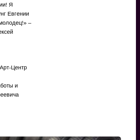
ии! Я
унг Евгении
 молодец!» –
ексей
«Арт-Центр
аботы и
сеевича