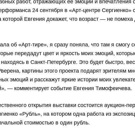
бных работ, отражающих ее эмоции и впечатления о
ерформанса 24 сентября в «Арт-центре Сергиенко» 
а которой Евгения докажет, что возраст — не помеха
нала об «Арт-тире», я сразу поняла, что там я смогу 
торые передадут цвет и яркость моих эмоций, которы
находясь в Санкт-Петербурге. Это будет быстро, вес
Уверена, картины этого проекта подарят зрителям мн
ых эмоций и расскажут яркие истории моих увлекат
й», — комментирует событие Евгения Тимофеичева.
ственного открытия выставки состоится аукцион-п
гиенко «Рубль», на котором одна работа из экспозиц
ачальной стоимостью в один рубль.