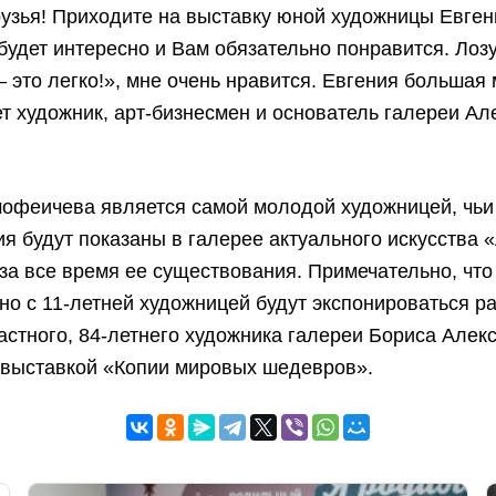
узья! Приходите на выставку юной художницы Евген
 будет интересно и Вам обязательно понравится. Лоз
– это легко!», мне очень нравится. Евгения большая
т художник, арт-бизнесмен и основатель галереи Ал
мофеичева является самой молодой художницей, чьи
я будут показаны в галерее актуального искусства 
за все время ее существования. Примечательно, что
о с 11-летней художницей будут экспонироваться р
астного, 84-летнего художника галереи Бориса Алек
 выставкой «Копии мировых шедевров».