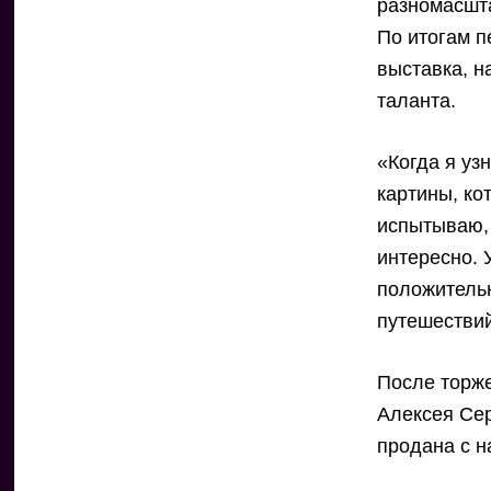
разномасшта
По итогам п
выставка, н
таланта.
«Когда я уз
картины, ко
испытываю, 
интересно. 
положительн
путешестви
После торже
Алексея Сер
продана с н