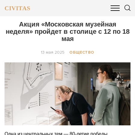
CIVITAS
ОБЩЕСТВО
ПОЛИТИКА
БИЗНЕС И ФИНАНСЫ
Акция «Московская музейная
неделя» пройдет в столице с 12 по 18
мая
13 мая 2025
ОБЩЕСТВО
Одна из центральных тем — 80-летие победы