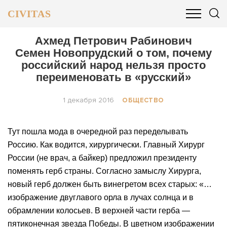
CIVITAS
ОБЩЕСТВО
ПОЛИТИКА
БИЗНЕС И ФИНАНСЫ
Ахмед Петрович Рабинович
Семен Новопрудский о том, почему
российский народ нельзя просто
переименовать в «русский»
1 декабря 2016
ОБЩЕСТВО
Тут пошла мода в очередной раз переделывать
Россию. Как водится, хирургически. Главный Хирург
России (не врач, а байкер) предложил президенту
поменять герб страны. Согласно замыслу Хирурга,
новый герб должен быть винегретом всех старых: «…
изображение двуглавого орла в лучах солнца и в
обрамлении колосьев. В верхней части герба —
пятиконечная звезда Победы. В цветном изображении