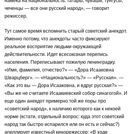
намека на национальность: татары, чуваши, тунгусы,
чеченцы — все они русский народ», — говорит
режиссер.
Тут самое время вспомнить старый советский анекдот.
Именно потому, что анекдоты часто фиксируют
реальное восприятие людьми окружающей
действительности. Идет всесоюзная перепись
населения. Переписывают пожилую ленинградку.
«Имя, фамилия, отчество?» — «Дора Исааковна
Шварцберг». — «Национальность?» — «Русская». —
«Как это вы — Дора Исааковна, и вдруг русская?» —
«Вы же не считаете Исаакиевский собор синагогой». И
еще один анекдот примерно той же поры про
«советский народ», к наличию которого как к некоей
норме (кстати, отдельный вопрос: куда этот советский
народ так быстро испарился или он есть и сейчас?)
апеллирует известный кинорежиссер: «В ходе