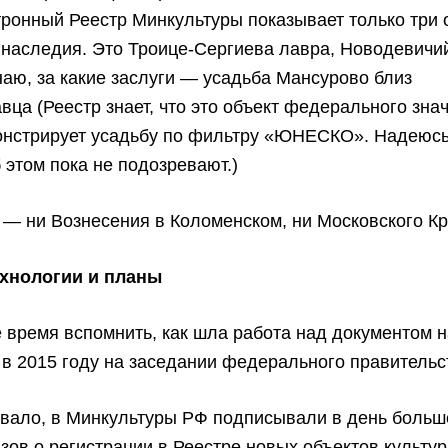
тронный Реестр Минкультуры показывает только три 
 наследия. Это Троице-Сергиева лавра, Новодевичи
наю, за какие заслуги — усадьба Мансурово близ
ца (Реестр знает, что это объект федерального знач
онстрирует усадьбу по фильтру «ЮНЕСКО». Надеюсь,
этом пока не подозревают.)
м — ни Вознесения в Коломенском, ни Московского 
хнологии и планы
 время вспомнить, как шла работа над документом н
в 2015 году на заседании федерального правительс
ывало, в Минкультуры РФ подписывали в день больш
зов о регистрации в Реестре новых объектов культу