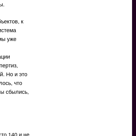
ы.
ъектов, к
система
 мы уже
ации
пертиз,
. Но и это
лось, что
ны сбылись,
то 140 и не