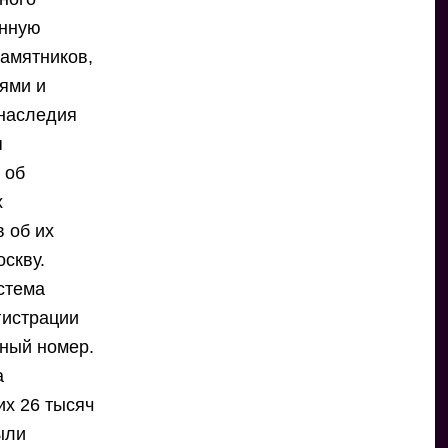
енную
амятников,
лями и
 наследия
я
 об
х
 об их
оскву.
стема
гистрации
тный номер.
а
их 26 тысяч
ыли