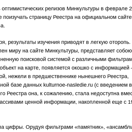
 оптимистических релизов Минкультуры в феврале 2
е поизучать страницу Реестра на официальном сайте
а.
ря, результаты изучения приводят в легкую оторопь.
лен миру на сайте Минкультуры, представляет собою
лненную поисковой системой с различными фильтрам
 объект на карте, появляется окошко с информацией
ой, нежели в предшественнике нынешнего Реестра,
ой базе данных kulturnoe-nasledie.ru (с введением в
о Реестра она, к сожалению, стала недоступна вмес
ассивами ценной информации, накопленной еще с 1
ла цифры. Орудуя фильтрами «памятник», «ансамбл