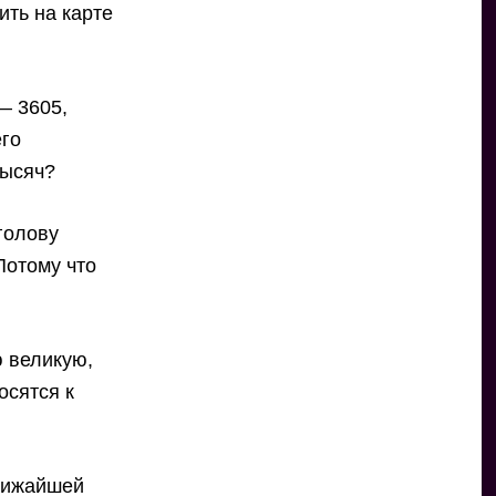
ить на карте
— 3605,
его
тысяч?
голову
Потому что
ю великую,
осятся к
ближайшей