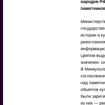
народов РФ
памятнико
Министерств
государстве
истории и к
разосланном
информацио
Цветом выд
значения, с
В Минкульте
согласовани
над памятни
объектов ку
были зареги
из них — ре