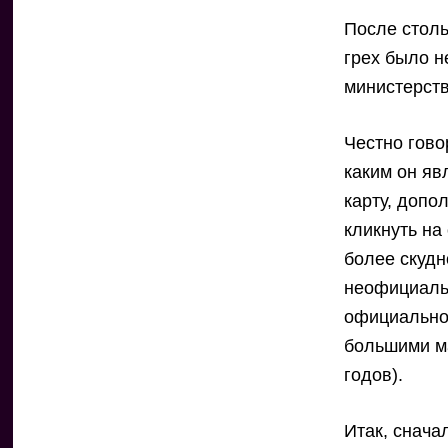
После столь
грех было н
министерств
Честно гово
каким он яв
карту, допо
кликнуть на
более скудн
неофициальн
официальног
большими м
годов).
Итак, снача