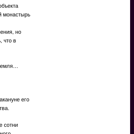
объекта
й монастырь
ения, но
 что в
Кремля…
акануне его
тва.
е сотни
рного