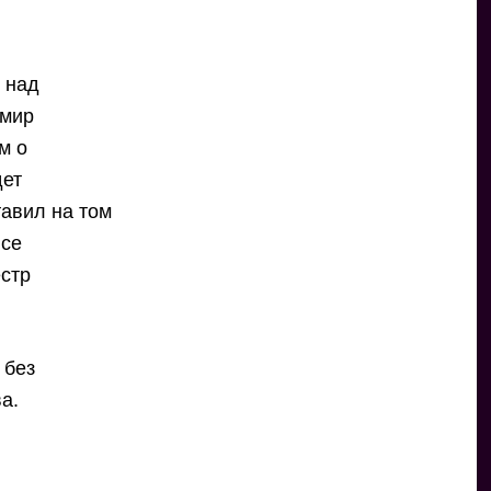
 над
имир
м о
дет
тавил на том
все
стр
 без
а.