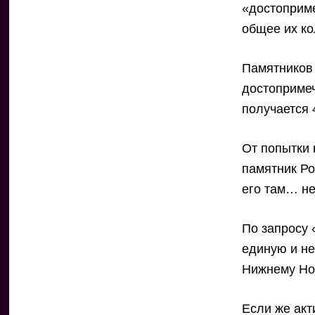
«достоприме
общее их ко
Памятников 
достопримеч
получается 
От попытки 
памятник Ро
его там… не
По запросу 
единую и не
Нижнему Нов
Если же ак