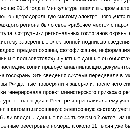
В конце 2014 года в Минкультуры ввели в «промышл
ию» общефедеральную систему электронного учета п
 каждого региона было свое «рабочее место» с паро
тупа. Сотрудники региональных госорганов охраны
систему заверенные электронной подписью сведени
 адрес, предмет охраны, фотофиксации, информация
ии и о пользователях) и учетные данные об объекта
 наследия, копии правоустанавливающих документов
на госохрану. Эти сведения система передавала в М
ры РФ данные проверяли и заверяли, после чего си
ки генерировала проект министерского приказа о ре
ьтурного наследия в Реестре и присваивала ему уче
нт в автоматизированную электронную систему учет
были введены данные по 44 тысячам объектов. Из н
оенные реестровые номера, а около 11 тысяч уже б