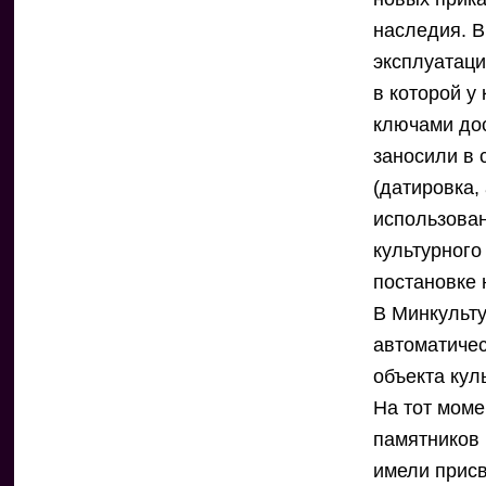
наследия. 
эксплуатац
в которой у
ключами дос
заносили в 
(датировка,
использован
культурного
постановке 
В Минкульту
автоматичес
объекта кул
На тот моме
памятников 
имели присв