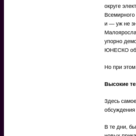
округе элек
Всемирного
и — уж не з
Малоярослав
упорно дем
ЮНЕСКО об 
Но при это
Высокие те
Здесь самое
обсуждения 
В те дни, б
новых прика