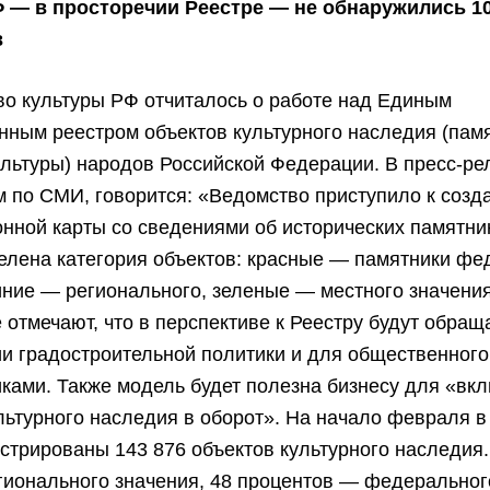
 — в просторечии Реестре — не обнаружились 1
в
о культуры РФ отчиталось о работе над Единым
нным реестром объектов культурного наследия (пам
ультуры) народов Российской Федерации. В пресс-ре
 по СМИ, говорится: «Ведомство приступило к соз
нной карты со сведениями об исторических памятн
елена категория объектов: красные — памятники фе
иние — регионального, зеленые — местного значени
 отмечают, что в перспективе к Реестру будут обращ
и градостроительной политики и для общественного
ками. Также модель будет полезна бизнесу для «вк
льтурного наследия в оборот». На начало февраля в
стрированы 143 876 объектов культурного наследия
гионального значения, 48 процентов — федеральног