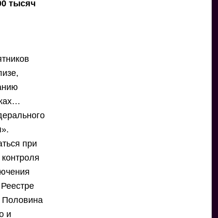
00 тысяч
ятников
лизе,
данию
иках…
дерального
я».
аться при
 контроля
лючения
 Реестре
. Половина
о и