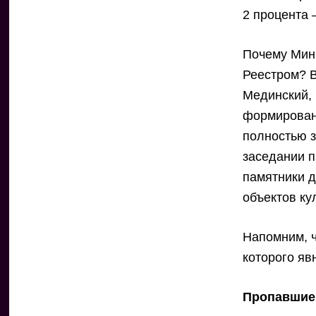
2 процента
Почему Минк
Реестром? В
Мединский, 
формировани
полностью з
заседании п
памятники 
объектов ку
Напомним, ч
которого яв
Пропавшие