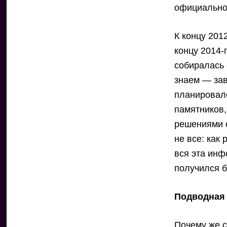
официально
К концу 201
концу 2014-
собиралась 
знаем — зав
планировал
памятников,
решениями о
не все: как
вся эта инф
получился б
Подводная 
Почему же с