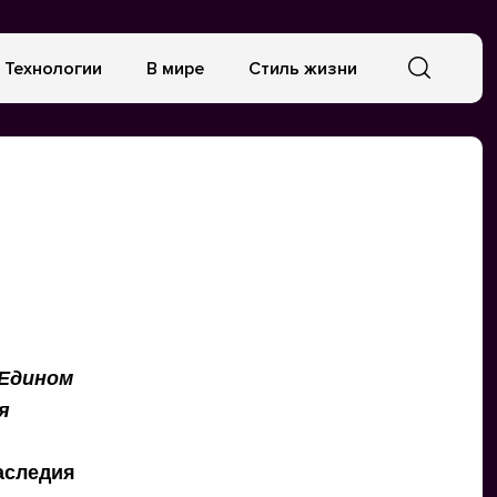
Технологии
В мире
Стиль жизни
 Едином
я
аследия